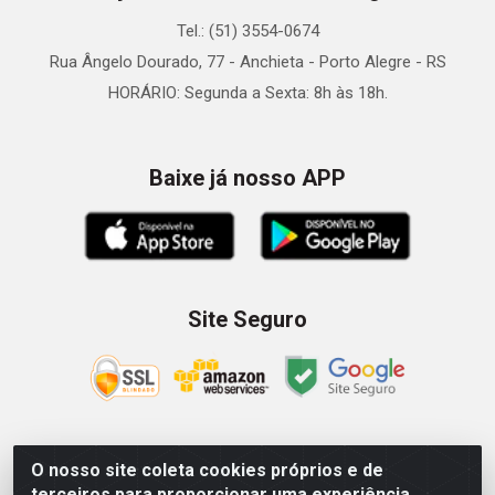
Tel.: (51) 3554-0674
Rua Ângelo Dourado, 77 - Anchieta - Porto Alegre - RS
HORÁRIO: Segunda a Sexta: 8h às 18h.
Baixe já nosso APP
Site Seguro
O nosso site coleta cookies próprios e de
Zein Importação e Comércio LTDA - Av. Senador Queiróz, 274
terceiros para proporcionar uma experiência