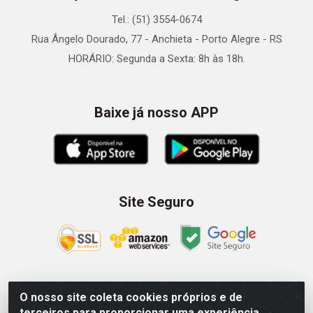
Tel.: (51) 3554-0674
Rua Ângelo Dourado, 77 - Anchieta - Porto Alegre - RS
HORÁRIO: Segunda a Sexta: 8h às 18h.
Baixe já nosso APP
Site Seguro
O nosso site coleta cookies próprios e de
Zein Importação e Comércio LTDA - Av. Senador Queiróz, 274
terceiros para proporcionar uma experiência