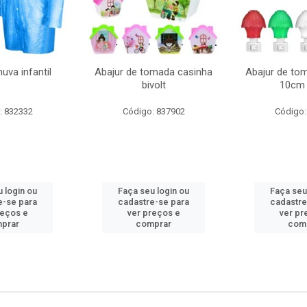
uva infantil
Abajur de tomada casinha
Abajur de to
bivolt
10cm 
: 832332
Código: 837902
Código:
 login ou
Faça seu login ou
Faça seu
e-se para
cadastre-se para
cadastre
reços e
ver preços e
ver pr
prar
comprar
com