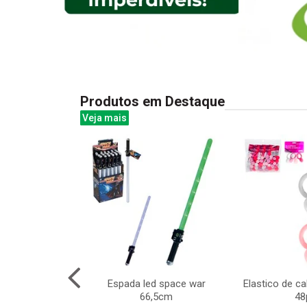
Produtos em Destaque
Veja mais
ica c/caneta
Espada led space war
Elastico de ca
eto 28x21cm
66,5cm
48