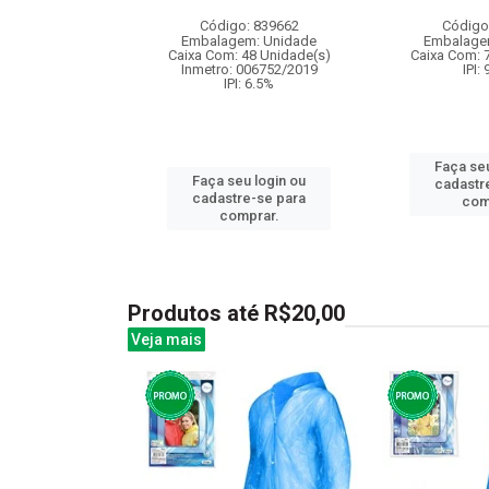
: 837921
Código: 839662
Código
m: Unidade
Embalagem: Unidade
Embalage
48 Unidade(s)
Caixa Com: 48 Unidade(s)
Caixa Com: 
005964/2019
Inmetro: 006752/2019
IPI:
: 6.5%
IPI: 6.5%
Faça seu
u login ou
Faça seu login ou
cadastr
e-se para
cadastre-se para
com
prar.
comprar.
Produtos até R$20,00
Veja mais