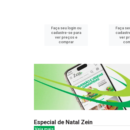
u login ou
Faça seu login ou
Faça seu
e-se para
cadastre-se para
cadastr
reços e
ver preços e
ver p
mprar
comprar
com
Especial de Natal Zein
Veja mais