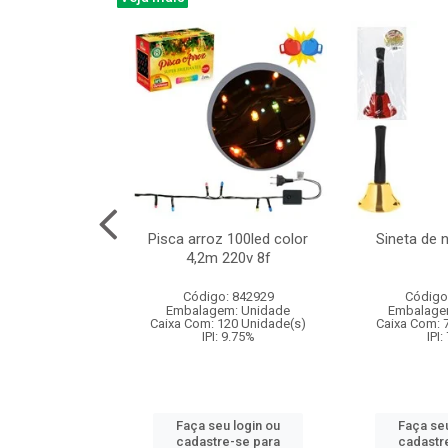
na 150led bco
Pisca arroz 100led color
Sineta de 
x40cm 220v 8f
4,2m 220v 8f
: 840985
Código: 842929
Código
m: Unidade
Embalagem: Unidade
Embalage
60 Unidade(s)
Caixa Com: 120 Unidade(s)
Caixa Com: 
: 9.75%
IPI: 9.75%
IPI:
u login ou
Faça seu login ou
Faça seu
e-se para
cadastre-se para
cadastr