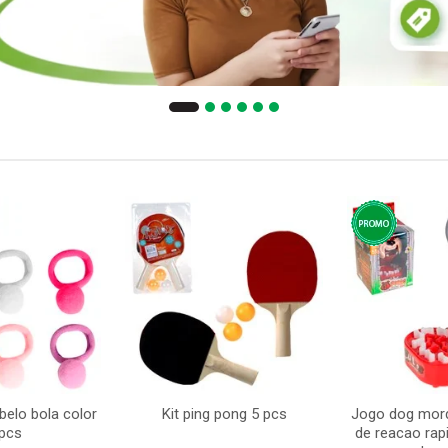
belo bola color
Kit ping pong 5 pcs
Jogo dog mord
pcs
de reacao ra