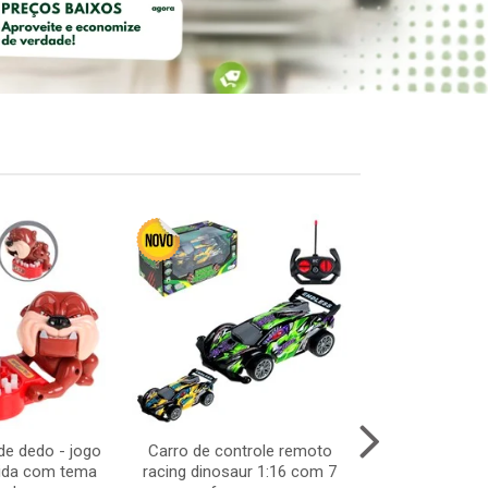
e dedo - jogo
Carro de controle remoto
Pisca cortina 1
pida com tema
racing dinosaur 1:16 com 7
2,5mx 40c