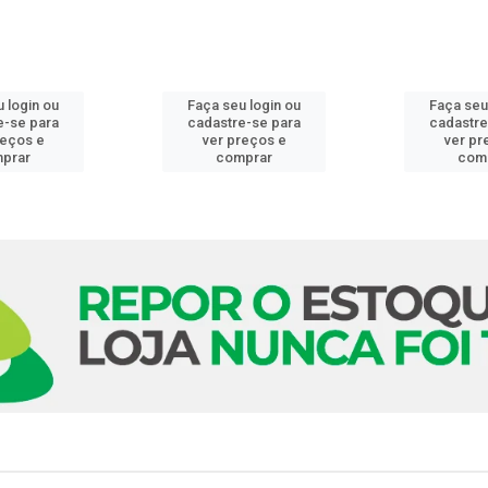
 login ou
Faça seu login ou
Faça seu
e-se para
cadastre-se para
cadastre
reços e
ver preços e
ver pr
prar
comprar
com