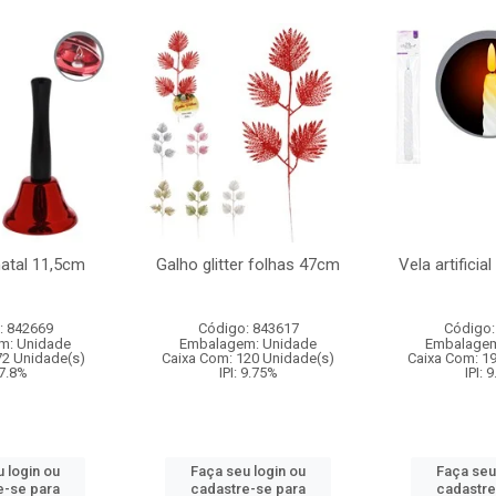
natal 11,5cm
Galho glitter folhas 47cm
Vela artificia
: 842669
Código: 843617
Código:
m: Unidade
Embalagem: Unidade
Embalagem
72 Unidade(s)
Caixa Com: 120 Unidade(s)
Caixa Com: 1
 7.8%
IPI: 9.75%
IPI: 
 login ou
Faça seu login ou
Faça seu
e-se para
cadastre-se para
cadastre