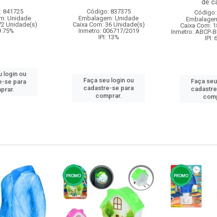
de ca
: 841725
Código: 837375
Código:
m: Unidade
Embalagem: Unidade
Embalagem
72 Unidade(s)
Caixa Com: 36 Unidade(s)
Caixa Com: 1
 9.75%
Inmetro: 006717/2019
Inmetro: ABCP-B
IPI: 13%
IPI:
 login ou
Faça seu login ou
Faça seu
e-se para
cadastre-se para
cadastre
prar.
comprar.
comp