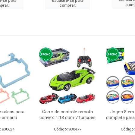
e-se para
cadastre-se para
comp
prar.
comprar.
m alcas para
Carro de controle remoto
Jogos 8 em 
e armario
convexi 1:18 com 7 funcoes
completa para 
: 830624
Código: 830477
Código: