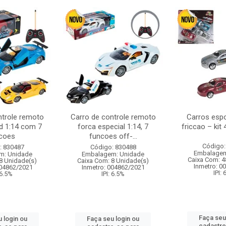
ntrole remoto
Carro de controle remoto
Carros esp
d 1:14 com 7
forca especial 1:14, 7
friccao – kit
coes
funcoes off-...
Código:
: 830487
Código: 830488
Embalagem
m: Unidade
Embalagem: Unidade
Caixa Com: 4
8 Unidade(s)
Caixa Com: 8 Unidade(s)
Inmetro: 0
004862/2021
Inmetro: 004862/2021
IPI:
 6.5%
IPI: 6.5%
Faça seu
 login ou
Faça seu login ou
cadastre