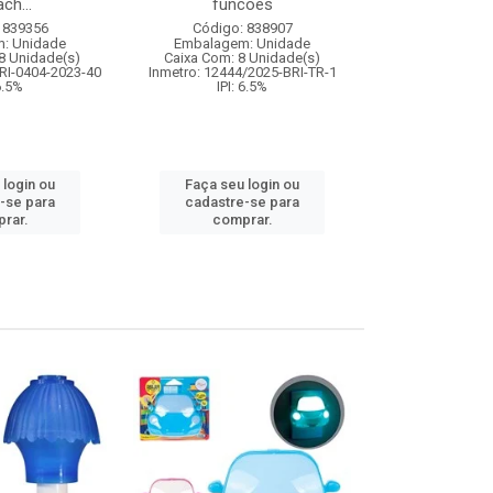
ch...
funcoes
Código:
 839356
Código: 838907
Embalagem
: Unidade
Embalagem: Unidade
Caixa Com: 6
8 Unidade(s)
Caixa Com: 8 Unidade(s)
IPI: 9
RI-0404-2023-40
Inmetro: 12444/2025-BRI-TR-1
 6.5%
IPI: 6.5%
Faça seu 
 login ou
Faça seu login ou
cadastre
-se para
cadastre-se para
comp
rar.
comprar.