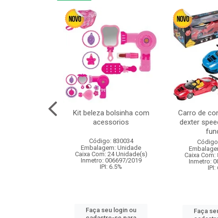
or 4cm 6pcs
Kit beleza bolsinha com
Carro de co
acessorios
dexter spee
fun
: 830836
Código: 830034
Código
m: Unidade
Embalagem: Unidade
Embalage
120 Unidade(s)
Caixa Com: 24 Unidade(s)
Caixa Com: 
I: 13%
Inmetro: 006697/2019
Inmetro: 
IPI: 6.5%
IPI:
u login ou
Faça seu login ou
Faça seu
e-se para
cadastre-se para