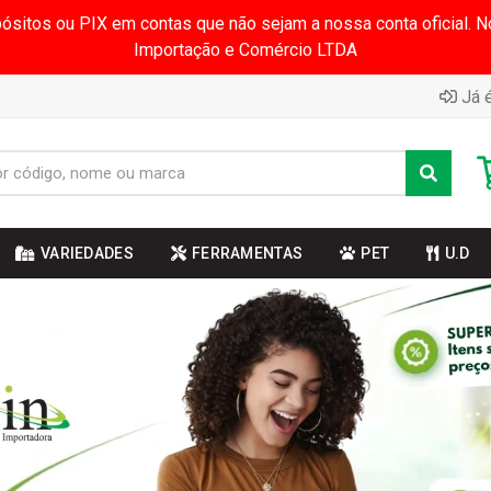
pósitos ou PIX em contas que não sejam a nossa conta oficial.
Importação e Comércio LTDA
Já é
VARIEDADES
FERRAMENTAS
PET
U.D