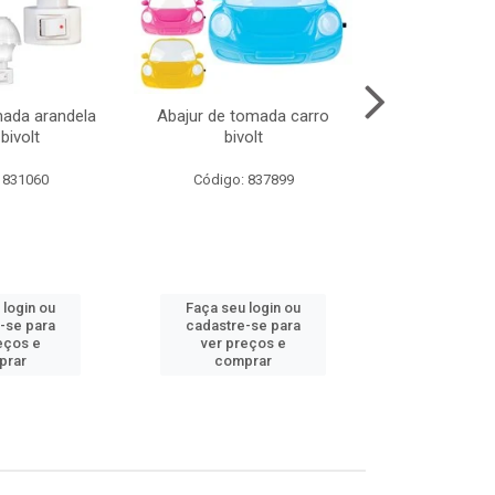
mada arandela
Abajur de tomada carro
Abajur de to
bivolt
bivolt
bivol
 831060
Código: 837899
Código:
 login ou
Faça seu login ou
Faça seu 
-se para
cadastre-se para
cadastre
eços e
ver preços e
ver pr
prar
comprar
comp