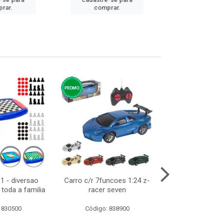
cadastre
rar.
comprar.
comp
1 - diversao
Carro c/r 7funcoes 1:24 z-
Abajur de tom
toda a familia
racer seven
10cm b
 830500
Código: 838900
Código: