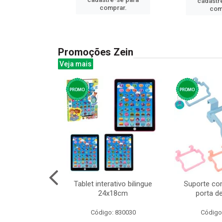
cadastr
prar.
comprar.
com
Promoções Zein
Veja mais
o interativo
Tablet interativo bilingue
Suporte co
l 17x13cm
24x18cm
porta d
: 832384
Código: 830030
Código