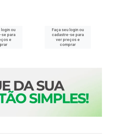
 login ou
Faça seu login ou
Faça seu 
-se para
cadastre-se para
cadastre
eços e
ver preços e
ver pr
prar
comprar
comp