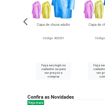
no pote c/molde
Capa de chuva adulto
Capa de ch
: 839020
Código: 832331
Código
u login ou
Faça seu login ou
Faça seu
e-se para
cadastre-se para
cadastr
reços e
ver preços e
ver p
mprar
comprar
com
Confira as Novidades
Veja mais