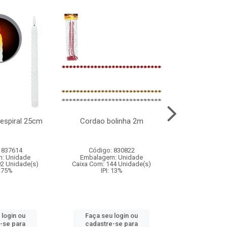
l espiral 25cm
Cordao bolinha 2m
Lata chap
 837614
Código: 830822
Código:
: Unidade
Embalagem: Unidade
Embalagem
92 Unidade(s)
Caixa Com: 144 Unidade(s)
Caixa Com: 6
9.75%
IPI: 13%
IPI: 
 login ou
Faça seu login ou
Faça seu 
-se para
cadastre-se para
cadastre