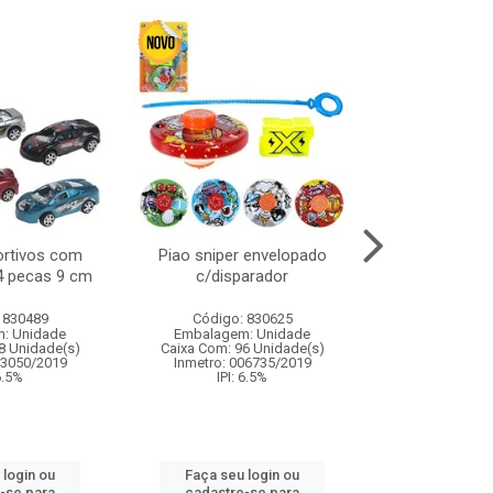
ortivos com
Piao sniper envelopado
Carro de polici
 4 pecas 9 cm
c/disparador
com controle
funco
 830489
Código: 830625
Código:
: Unidade
Embalagem: Unidade
Embalagem
8 Unidade(s)
Caixa Com: 96 Unidade(s)
Caixa Com: 2
03050/2019
Inmetro: 006735/2019
Inmetro: 12444
 6.5%
IPI: 6.5%
IPI: 
 login ou
Faça seu login ou
Faça seu 
-se para
cadastre-se para