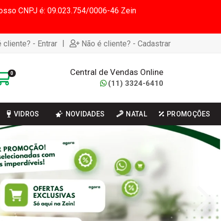
 Nosso CNPJ é: 09.023.754/0006-46 Zein
|
 cliente? - Entrar
Não é cliente? - Cadastrar
Central de Vendas Online
0
(11) 3324-6410
VIDROS
NOVIDADES
NATAL
PROMOÇÕES