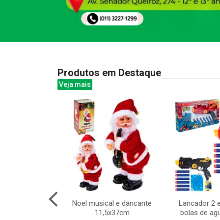
Produtos em Destaque
Veja mais
re madeira
Noel musical e dancante
Lancador 2 e
tes 16x10cm
11,5x37cm
bolas de ag