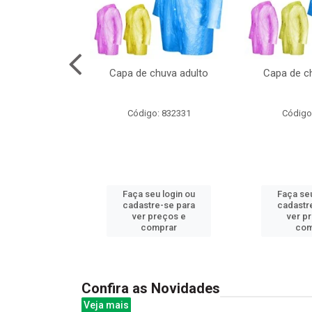
no pote c/molde
Capa de chuva adulto
Capa de ch
: 839020
Código: 832331
Código
u login ou
Faça seu login ou
Faça seu
e-se para
cadastre-se para
cadastr
reços e
ver preços e
ver p
mprar
comprar
com
Confira as Novidades
Veja mais