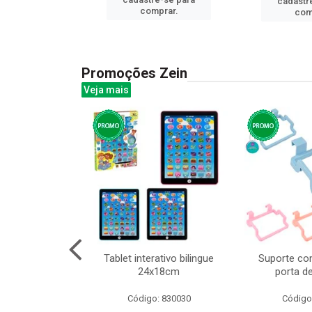
cadastr
prar.
comprar.
com
Promoções Zein
Veja mais
o interativo
Tablet interativo bilingue
Suporte co
l 17x13cm
24x18cm
porta d
: 832384
Código: 830030
Código