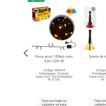
na 150led bco
Pisca arroz 100led color
Sineta de 
x40cm 220v 8f
4,2m 220v 8f
: 840985
Código: 842929
Código
m: Unidade
Embalagem: Unidade
Embalage
60 Unidade(s)
Caixa Com: 120 Unidade(s)
Caixa Com: 
: 9.75%
IPI: 9.75%
IPI:
u login ou
Faça seu login ou
Faça seu
e-se para
cadastre-se para
cadastr