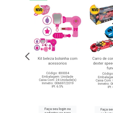
or 4cm 6pcs
Kit beleza bolsinha com
Carro de co
acessorios
dexter spee
fun
: 830836
Código: 830034
Código
m: Unidade
Embalagem: Unidade
Embalage
120 Unidade(s)
Caixa Com: 24 Unidade(s)
Caixa Com: 
I: 13%
Inmetro: 006697/2019
Inmetro: 
IPI: 6.5%
IPI:
u login ou
Faça seu login ou
Faça seu
e-se para
cadastre-se para