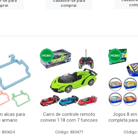
e-se para
cadastre-se para
comp
prar.
comprar.
m alcas para
Carro de controle remoto
Jogos 8 em 
e armario
convexi 1:18 com 7 funcoes
completa para 
: 830624
Código: 830477
Código: