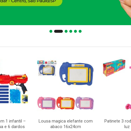
m 1 infantil –
Lousa magica elefante com
Patinete 3 ro
ua e 6 dardos
abaco 16x24cm
luz 