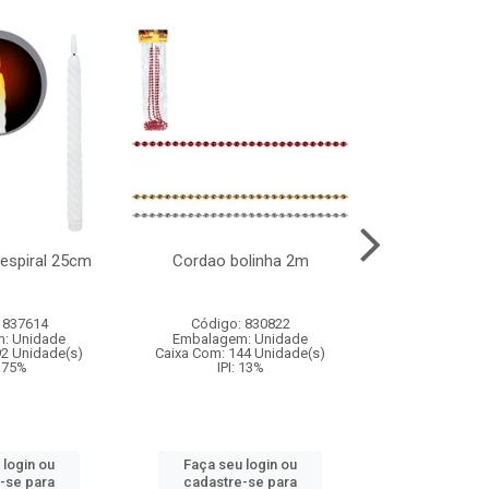
l espiral 25cm
Cordao bolinha 2m
Lata chap
 837614
Código: 830822
Código:
: Unidade
Embalagem: Unidade
Embalagem
92 Unidade(s)
Caixa Com: 144 Unidade(s)
Caixa Com: 6
9.75%
IPI: 13%
IPI: 
 login ou
Faça seu login ou
Faça seu 
-se para
cadastre-se para
cadastre