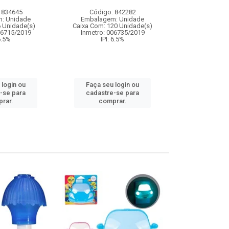
 834645
Código: 842282
Código:
: Unidade
Embalagem: Unidade
Embalagem
6 Unidade(s)
Caixa Com: 120 Unidade(s)
Caixa Com: 19
06715/2019
Inmetro: 006735/2019
Inmetro: ABCP-B
 6.5%
IPI: 6.5%
IPI: 
 login ou
Faça seu login ou
Faça seu 
-se para
cadastre-se para
cadastre
rar.
comprar.
comp