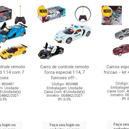
ntrole remoto
Carro de controle remoto
Carros esp
d 1:14 com 7
forca especial 1:14, 7
friccao – kit
coes
funcoes off-...
Código:
: 830487
Código: 830488
Embalagem
m: Unidade
Embalagem: Unidade
Caixa Com: 4
8 Unidade(s)
Caixa Com: 8 Unidade(s)
Inmetro: 0
004862/2021
Inmetro: 004862/2021
IPI:
 6.5%
IPI: 6.5%
Faça seu
 login ou
Faça seu login ou
cadastre