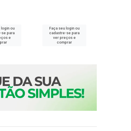
 login ou
Faça seu login ou
Faça seu 
-se para
cadastre-se para
cadastre
eços e
ver preços e
ver pr
prar
comprar
comp