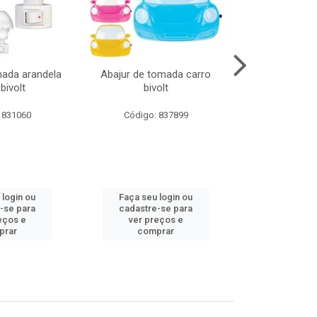
mada arandela
Abajur de tomada carro
Abajur de to
bivolt
bivolt
bivol
 831060
Código: 837899
Código:
 login ou
Faça seu login ou
Faça seu 
-se para
cadastre-se para
cadastre
eços e
ver preços e
ver pr
prar
comprar
comp