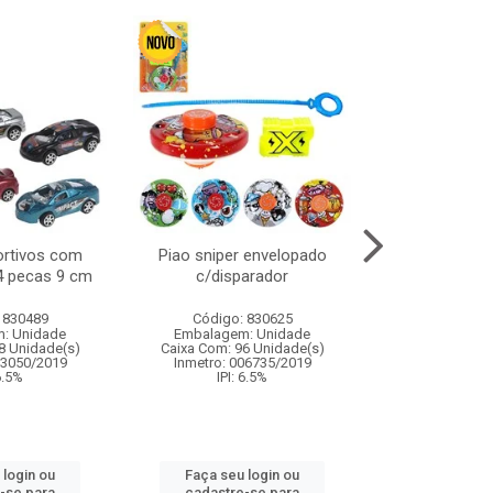
ortivos com
Piao sniper envelopado
Carro de polici
 4 pecas 9 cm
c/disparador
com controle
funco
 830489
Código: 830625
Código:
: Unidade
Embalagem: Unidade
Embalagem
8 Unidade(s)
Caixa Com: 96 Unidade(s)
Caixa Com: 2
03050/2019
Inmetro: 006735/2019
Inmetro: 12444
 6.5%
IPI: 6.5%
IPI: 
 login ou
Faça seu login ou
Faça seu 
-se para
cadastre-se para