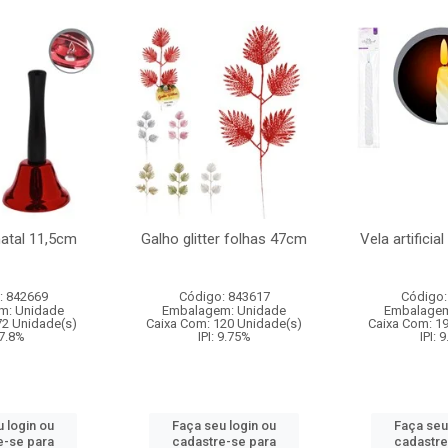
natal 11,5cm
Galho glitter folhas 47cm
Vela artificia
: 842669
Código: 843617
Código:
m: Unidade
Embalagem: Unidade
Embalagem
72 Unidade(s)
Caixa Com: 120 Unidade(s)
Caixa Com: 1
 7.8%
IPI: 9.75%
IPI: 
 login ou
Faça seu login ou
Faça seu
e-se para
cadastre-se para
cadastre