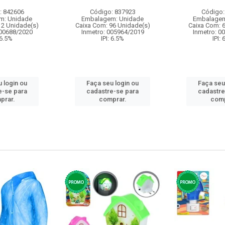
: 842606
Código: 837923
Código:
m: Unidade
Embalagem: Unidade
Embalagem
12 Unidade(s)
Caixa Com: 96 Unidade(s)
Caixa Com: 
000688/2020
Inmetro: 005964/2019
Inmetro: 0
 6.5%
IPI: 6.5%
IPI:
 login ou
Faça seu login ou
Faça seu
e-se para
cadastre-se para
cadastre
prar.
comprar.
comp