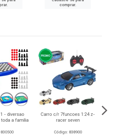
cadastre
rar.
comprar.
comp
1 - diversao
Carro c/r 7funcoes 1:24 z-
Abajur de tom
toda a familia
racer seven
10cm b
 830500
Código: 838900
Código: