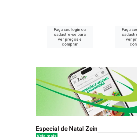
u login ou
Faça seu login ou
Faça seu
e-se para
cadastre-se para
cadastr
reços e
ver preços e
ver p
mprar
comprar
com
Especial de Natal Zein
Veja mais