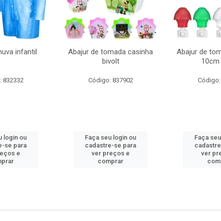
uva infantil
Abajur de tomada casinha
Abajur de to
bivolt
10cm 
: 832332
Código: 837902
Código:
 login ou
Faça seu login ou
Faça seu
e-se para
cadastre-se para
cadastre
reços e
ver preços e
ver pr
prar
comprar
com