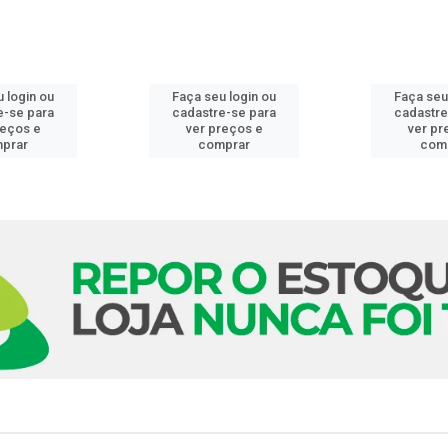
 login ou
Faça seu login ou
Faça seu
e-se para
cadastre-se para
cadastre
reços e
ver preços e
ver pr
prar
comprar
com