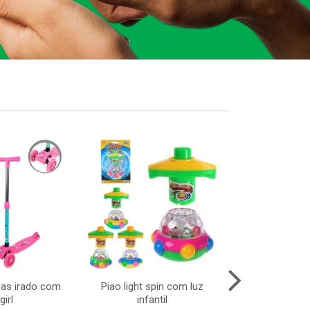
das irado com
Piao light spin com luz
Areia 60grs no
girl
infantil