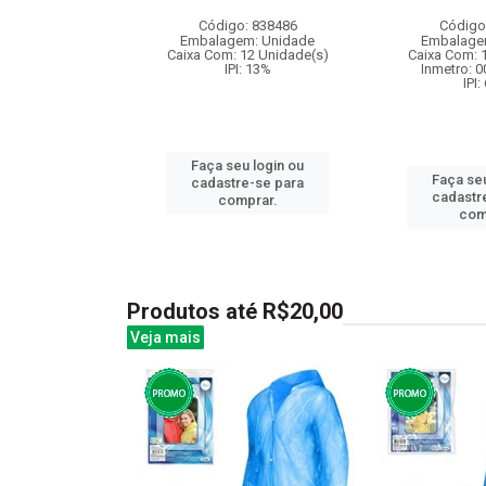
: 841731
Código: 838486
Código
m: Unidade
Embalagem: Unidade
Embalage
48 Unidade(s)
Caixa Com: 12 Unidade(s)
Caixa Com: 
I: 13%
IPI: 13%
Inmetro: 
IPI:
u login ou
Faça seu login ou
Faça seu
e-se para
cadastre-se para
cadastr
prar.
comprar.
com
Produtos até R$20,00
Veja mais