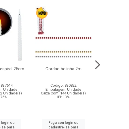
l espiral 25cm
Cordao bolinha 2m
Lata chap
 837614
Código: 830822
Código:
: Unidade
Embalagem: Unidade
Embalagem
92 Unidade(s)
Caixa Com: 144 Unidade(s)
Caixa Com: 6
9.75%
IPI: 13%
IPI: 
 login ou
Faça seu login ou
Faça seu 
-se para
cadastre-se para
cadastre