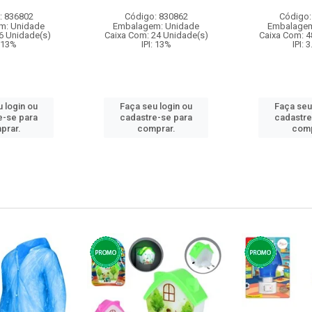
: 836802
Código: 830862
Código:
m: Unidade
Embalagem: Unidade
Embalagem
6 Unidade(s)
Caixa Com: 24 Unidade(s)
Caixa Com: 4
: 13%
IPI: 13%
IPI: 
 login ou
Faça seu login ou
Faça seu
e-se para
cadastre-se para
cadastre
prar.
comprar.
comp