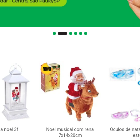
a noel 3f
Noel musical com rena
Oculos de nata
7x14x20cm
est