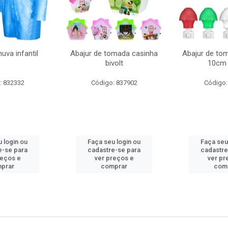
uva infantil
Abajur de tomada casinha
Abajur de to
bivolt
10cm 
: 832332
Código: 837902
Código:
 login ou
Faça seu login ou
Faça seu
e-se para
cadastre-se para
cadastre
reços e
ver preços e
ver pr
prar
comprar
com