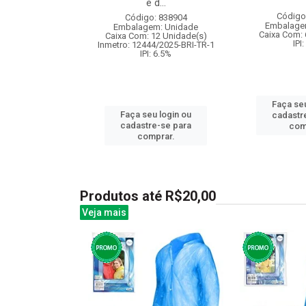
ncas...
e d...
Código
: 830097
Código: 838904
Embalage
m: Unidade
Embalagem: Unidade
Caixa Com: 
24 Unidade(s)
Caixa Com: 12 Unidade(s)
IPI
004586/2019
Inmetro: 12444/2025-BRI-TR-1
: 6.5%
IPI: 6.5%
Faça seu
u login ou
Faça seu login ou
cadastr
e-se para
cadastre-se para
com
prar.
comprar.
Produtos até R$20,00
Veja mais