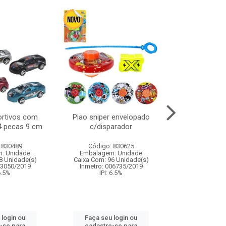
ortivos com
Piao sniper envelopado
Carro de polici
 4 pecas 9 cm
c/disparador
com controle
funco
 830489
Código: 830625
Código:
: Unidade
Embalagem: Unidade
Embalagem
8 Unidade(s)
Caixa Com: 96 Unidade(s)
Caixa Com: 2
03050/2019
Inmetro: 006735/2019
Inmetro: 12444
 6.5%
IPI: 6.5%
IPI: 
 login ou
Faça seu login ou
Faça seu 
-se para
cadastre-se para