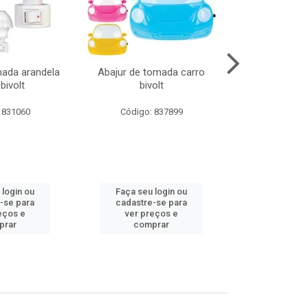
mada arandela
Abajur de tomada carro
Abajur de to
bivolt
bivolt
bivol
 831060
Código: 837899
Código:
 login ou
Faça seu login ou
Faça seu 
-se para
cadastre-se para
cadastre
eços e
ver preços e
ver pr
prar
comprar
comp