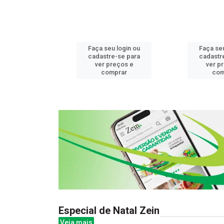
u login ou
Faça seu login ou
Faça seu
e-se para
cadastre-se para
cadastr
reços e
ver preços e
ver p
mprar
comprar
com
Especial de Natal Zein
Veja mais