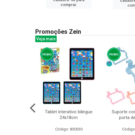
cadastr
prar.
comprar.
com
Promoções Zein
Veja mais
o interativo
Tablet interativo bilingue
Suporte co
l 17x13cm
24x18cm
porta d
: 832384
Código: 830030
Código