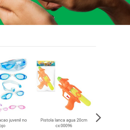
cao juvenil no
Pistola lanca agua 20cm
Cesto telad
ojo
cx:00096
dobravel