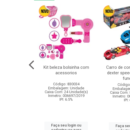
linha duo 2m
Kit beleza bolsinha com
Carro de co
acessorios
dexter spee
fun
: 830825
Código: 830034
Código
m: Unidade
Embalagem: Unidade
Embalage
144 Unidade(s)
Caixa Com: 24 Unidade(s)
Caixa Com: 
I: 13%
Inmetro: 006697/2019
Inmetro: 
IPI: 6.5%
IPI:
u login ou
Faça seu login ou
Faça seu
e-se para
cadastre-se para