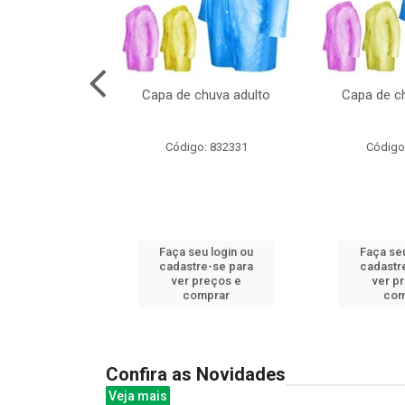
cal com oculos
Capa de chuva adulto
Capa de ch
3cm
: 844379
Código: 832331
Código
u login ou
Faça seu login ou
Faça seu
e-se para
cadastre-se para
cadastr
reços e
ver preços e
ver p
mprar
comprar
com
Confira as Novidades
Veja mais