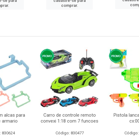
e-se para
cadastre-se para
comp
prar.
comprar.
m alcas para
Carro de controle remoto
Pistola lan
e armario
convexi 1:18 com 7 funcoes
cx:0
: 830624
Código: 830477
Código: