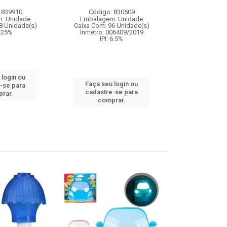
 839910
Código: 830509
Código:
: Unidade
Embalagem: Unidade
Embalagem
8 Unidade(s)
Caixa Com: 96 Unidade(s)
Caixa Com: 14
3.25%
Inmetro: 006409/2019
IPI: 6.5%
Faça seu 
 login ou
cadastre
Faça seu login ou
-se para
comp
cadastre-se para
rar.
comprar.