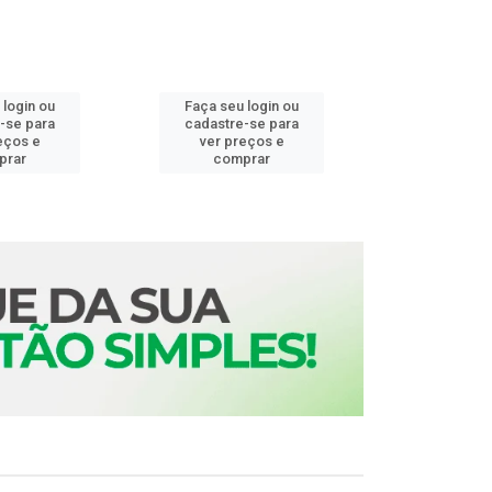
 login ou
Faça seu login ou
Faça seu 
-se para
cadastre-se para
cadastre
eços e
ver preços e
ver pr
prar
comprar
comp