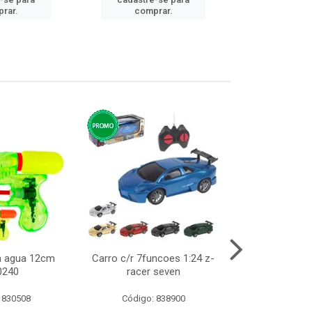
cadastre
rar.
comprar.
comp
ca agua 12cm
Carro c/r 7funcoes 1:24 z-
Abajur de tom
0240
racer seven
10cm b
 830508
Código: 838900
Código: