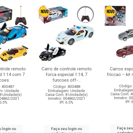
ntrole remoto
Carro de controle remoto
Carros esp
d 1:14 com 7
forca especial 1:14, 7
friccao – kit
coes
funcoes off-...
Código:
: 830487
Código: 830488
Embalagem
m: Unidade
Embalagem: Unidade
Caixa Com: 4
8 Unidade(s)
Caixa Com: 8 Unidade(s)
Inmetro: 0
004862/2021
Inmetro: 004862/2021
IPI:
 6.5%
IPI: 6.5%
Faça seu
 login ou
Faça seu login ou
cadastre