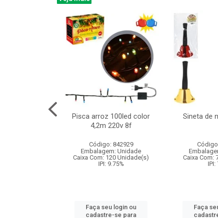
na 150led bco
Pisca arroz 100led color
Sineta de 
x40cm 220v 8f
4,2m 220v 8f
: 840985
Código: 842929
Código
m: Unidade
Embalagem: Unidade
Embalage
60 Unidade(s)
Caixa Com: 120 Unidade(s)
Caixa Com: 
: 9.75%
IPI: 9.75%
IPI:
u login ou
Faça seu login ou
Faça seu
e-se para
cadastre-se para
cadastr