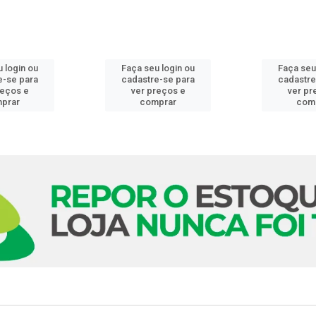
 login ou
Faça seu login ou
Faça seu
e-se para
cadastre-se para
cadastre
reços e
ver preços e
ver pr
prar
comprar
com