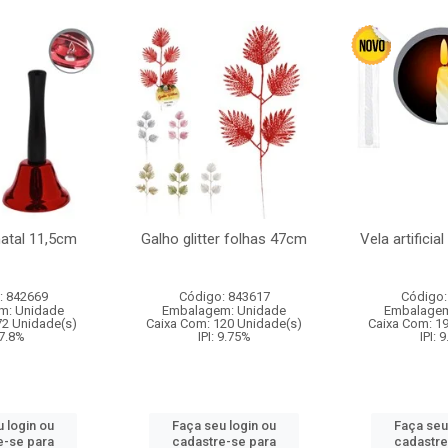
natal 11,5cm
Galho glitter folhas 47cm
Vela artificia
: 842669
Código: 843617
Código:
m: Unidade
Embalagem: Unidade
Embalagem
72 Unidade(s)
Caixa Com: 120 Unidade(s)
Caixa Com: 1
 7.8%
IPI: 9.75%
IPI: 
 login ou
Faça seu login ou
Faça seu
e-se para
cadastre-se para
cadastre