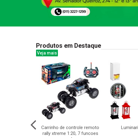
Produtos em Destaque
Veja mais
 peixes - jogo
Carrinho de controle remoto
Luminari
terativo para
rally xtreme 1:20, 7 funcoes