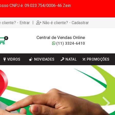
 Nosso CNPJ é: 09.023.754/0006-46 Zein
|
 cliente? - Entrar
Não é cliente? - Cadastrar
Central de Vendas Online
0
(11) 3324-6410
VIDROS
NOVIDADES
NATAL
PROMOÇÕES