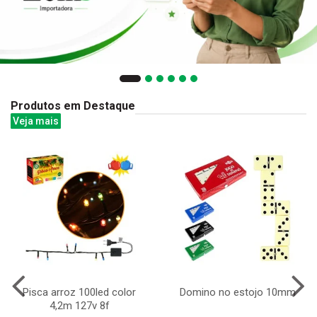
Produtos em Destaque
Veja mais
Pisca arroz 100led color
Domino no estojo 10mm
4,2m 127v 8f