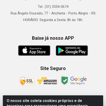
Tel.: (51) 3554-0674
Rua Ângelo Dourado, 77 - Anchieta - Porto Alegre - RS
HORÁRIO: Segunda a Sexta: 8h às 18h.
Baixe já nosso APP
Site Seguro
O nosso site coleta cookies próprios e de
Zein Importação e Comércio LTDA - Av. Senador Queiróz, 274
terceiros para proporcionar uma experiência