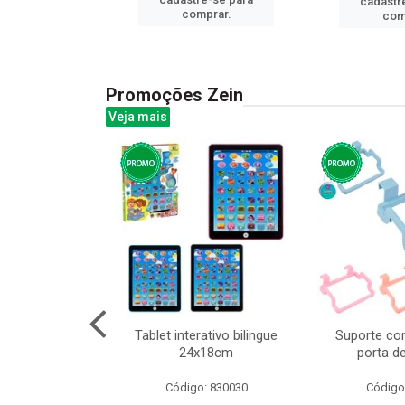
cadastr
prar.
comprar.
com
Promoções Zein
Veja mais
o interativo
Tablet interativo bilingue
Suporte co
l 17x13cm
24x18cm
porta d
: 832384
Código: 830030
Código