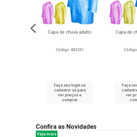
no pote c/molde
Capa de chuva adulto
Capa de ch
: 839020
Código: 832331
Código
u login ou
Faça seu login ou
Faça seu
e-se para
cadastre-se para
cadastr
reços e
ver preços e
ver p
mprar
comprar
com
Confira as Novidades
Veja mais