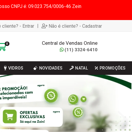
 Nosso CNPJ é: 09.023.754/0006-46 Zein
|
 cliente? - Entrar
Não é cliente? - Cadastrar
Central de Vendas Online
0
(11) 3324-6410
VIDROS
NOVIDADES
NATAL
PROMOÇÕES