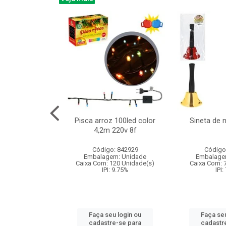
na 150led bco
Pisca arroz 100led color
Sineta de 
x40cm 220v 8f
4,2m 220v 8f
: 840985
Código: 842929
Código
m: Unidade
Embalagem: Unidade
Embalage
60 Unidade(s)
Caixa Com: 120 Unidade(s)
Caixa Com: 
: 9.75%
IPI: 9.75%
IPI:
u login ou
Faça seu login ou
Faça seu
e-se para
cadastre-se para
cadastr