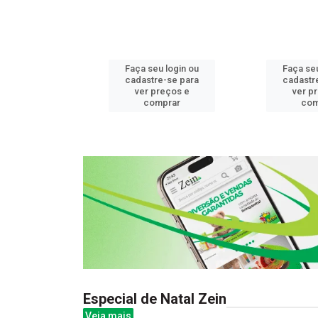
u login ou
Faça seu login ou
Faça seu
e-se para
cadastre-se para
cadastr
reços e
ver preços e
ver p
mprar
comprar
com
Especial de Natal Zein
Veja mais