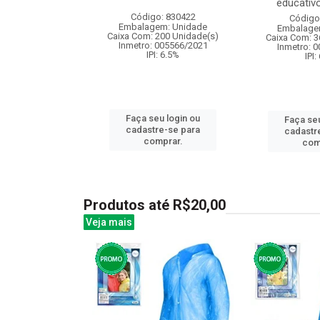
educativo 
: 838877
Código: 830422
Código
m: Unidade
Embalagem: Unidade
Embalage
 8 Unidade(s)
Caixa Com: 200 Unidade(s)
Caixa Com: 3
: 9.75%
Inmetro: 005566/2021
Inmetro: 
IPI: 6.5%
IPI:
u login ou
Faça seu login ou
Faça seu
e-se para
cadastre-se para
cadastr
prar.
comprar.
com
Produtos até R$20,00
Veja mais