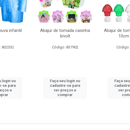
uva infantil
Abajur de tomada casinha
Abajur de to
bivolt
10cm 
: 832332
Código: 837902
Código:
 login ou
Faça seu login ou
Faça seu
e-se para
cadastre-se para
cadastre
reços e
ver preços e
ver pr
prar
comprar
com