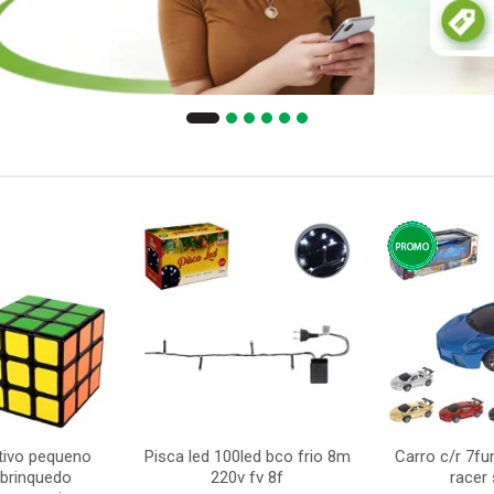
tivo pequeno
Pisca led 100led bco frio 8m
Carro c/r 7fu
brinquedo
220v fv 8f
racer