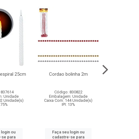
l espiral 25cm
Cordao bolinha 2m
Lata chap
 837614
Código: 830822
Código:
: Unidade
Embalagem: Unidade
Embalagem
92 Unidade(s)
Caixa Com: 144 Unidade(s)
Caixa Com: 6
9.75%
IPI: 13%
IPI: 
 login ou
Faça seu login ou
Faça seu 
-se para
cadastre-se para
cadastre