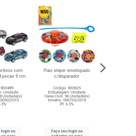
ortivos com
Piao sniper envelopado
Carro de polici
 4 pecas 9 cm
c/disparador
com controle
funco
 830489
Código: 830625
Código:
: Unidade
Embalagem: Unidade
Embalagem
8 Unidade(s)
Caixa Com: 96 Unidade(s)
Caixa Com: 2
03050/2019
Inmetro: 006735/2019
Inmetro: 12444
 6.5%
IPI: 6.5%
IPI: 
 login ou
Faça seu login ou
Faça seu 
-se para
cadastre-se para