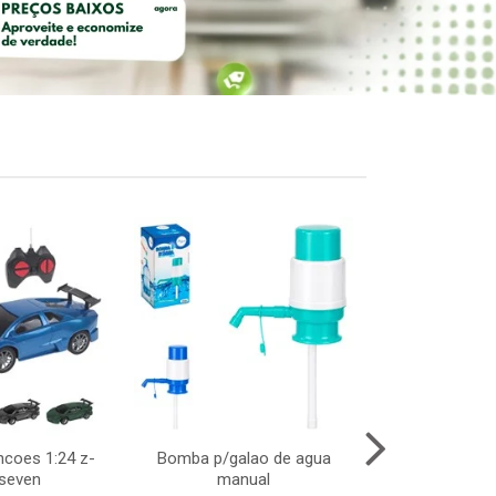
ncoes 1:24 z-
Bomba p/galao de agua
Colher silic
 seven
manual
90ml 