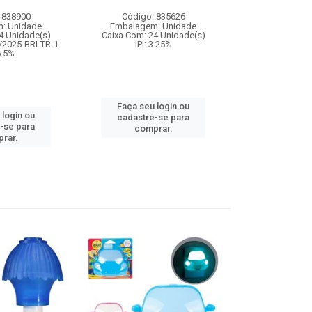
 838900
Código: 835626
Código:
: Unidade
Embalagem: Unidade
Embalagem
4 Unidade(s)
Caixa Com: 24 Unidade(s)
Caixa Com: 12
/2025-BRI-TR-1
IPI: 3.25%
IPI: 
 6.5%
Faça seu login ou
Faça seu 
 login ou
cadastre-se para
cadastre
-se para
comprar.
comp
rar.