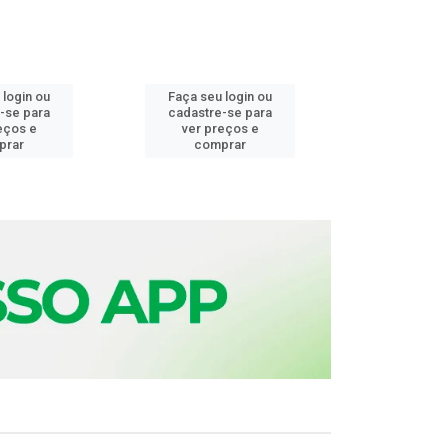
 login ou
Faça seu login ou
Faça seu 
-se para
cadastre-se para
cadastre
eços e
ver preços e
ver pr
prar
comprar
comp