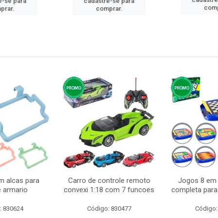
e-se para
cadastre-se para
comp
prar.
comprar.
m alcas para
Carro de controle remoto
Jogos 8 em 
e armario
convexi 1:18 com 7 funcoes
completa para 
: 830624
Código: 830477
Código: