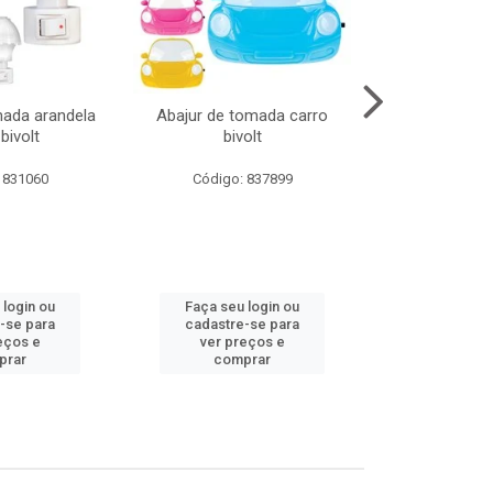
mada arandela
Abajur de tomada carro
Abajur de to
bivolt
bivolt
bivol
 831060
Código: 837899
Código:
 login ou
Faça seu login ou
Faça seu 
-se para
cadastre-se para
cadastre
eços e
ver preços e
ver pr
prar
comprar
comp