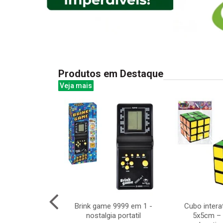
Produtos em Destaque
Veja mais
amber milbali
Brink game 9999 em 1 -
Cubo intera
 c/6pcs
nostalgia portatil
5x5cm – 