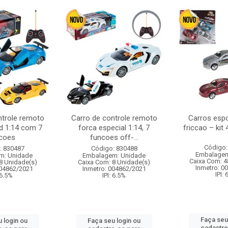
ntrole remoto
Carro de controle remoto
Carros esp
d 1:14 com 7
forca especial 1:14, 7
friccao – kit
coes
funcoes off-...
Código:
: 830487
Código: 830488
Embalagem
m: Unidade
Embalagem: Unidade
Caixa Com: 4
8 Unidade(s)
Caixa Com: 8 Unidade(s)
Inmetro: 0
004862/2021
Inmetro: 004862/2021
IPI:
 6.5%
IPI: 6.5%
Faça seu
 login ou
Faça seu login ou
cadastre