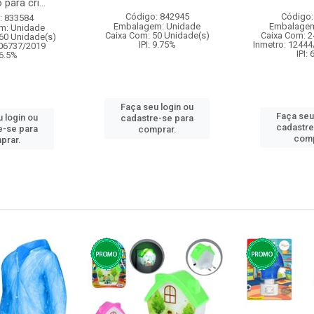
para cri...
Código: 842945
Código:
: 833584
Embalagem: Unidade
Embalagem
m: Unidade
Caixa Com: 50 Unidade(s)
Caixa Com: 2
60 Unidade(s)
IPI: 9.75%
Inmetro: 12444
006737/2019
IPI:
 6.5%
Faça seu login ou
Faça seu
 login ou
cadastre-se para
cadastre
e-se para
comprar.
comp
prar.