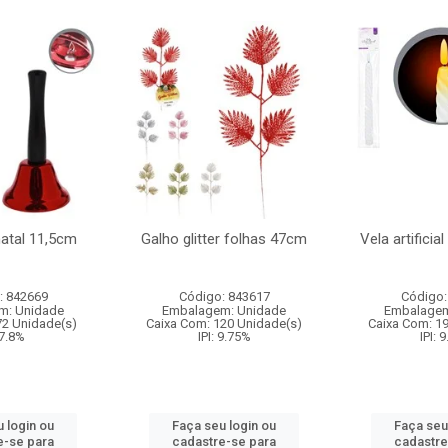
natal 11,5cm
Galho glitter folhas 47cm
Vela artificia
: 842669
Código: 843617
Código:
m: Unidade
Embalagem: Unidade
Embalagem
72 Unidade(s)
Caixa Com: 120 Unidade(s)
Caixa Com: 1
 7.8%
IPI: 9.75%
IPI: 
 login ou
Faça seu login ou
Faça seu
e-se para
cadastre-se para
cadastre