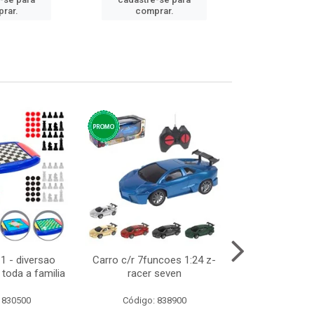
cadastre
rar.
comprar.
comp
1 - diversao
Carro c/r 7funcoes 1:24 z-
Abajur de tom
toda a familia
racer seven
10cm b
 830500
Código: 838900
Código: