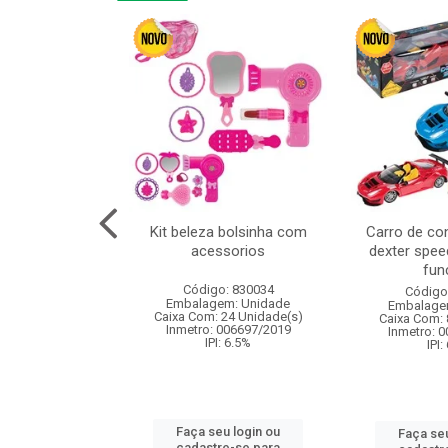
or 4cm 6pcs
Kit beleza bolsinha com
Carro de co
acessorios
dexter spee
fun
: 830836
Código: 830034
Código
m: Unidade
Embalagem: Unidade
Embalage
120 Unidade(s)
Caixa Com: 24 Unidade(s)
Caixa Com: 
I: 13%
Inmetro: 006697/2019
Inmetro: 
IPI: 6.5%
IPI:
u login ou
Faça seu login ou
Faça seu
e-se para
cadastre-se para