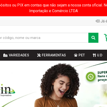
pósitos ou PIX em contas que não sejam a nossa conta oficial.
Importação e Comércio LTDA
Já é
VARIEDADES
FERRAMENTAS
PET
U.D