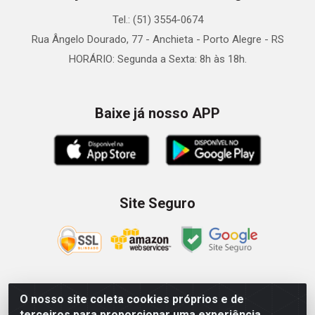
Tel.: (51) 3554-0674
Rua Ângelo Dourado, 77 - Anchieta - Porto Alegre - RS
HORÁRIO: Segunda a Sexta: 8h às 18h.
Baixe já nosso APP
Site Seguro
O nosso site coleta cookies próprios e de
Zein Importação e Comércio LTDA - Av. Senador Queiróz, 274
terceiros para proporcionar uma experiência