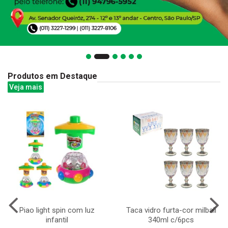
Produtos em Destaque
Veja mais
Piao light spin com luz
Taca vidro furta-cor milbali
infantil
340ml c/6pcs