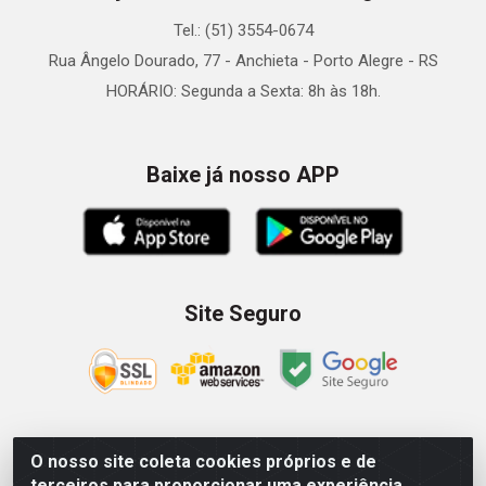
Tel.: (51) 3554-0674
Rua Ângelo Dourado, 77 - Anchieta - Porto Alegre - RS
HORÁRIO: Segunda a Sexta: 8h às 18h.
Baixe já nosso APP
Site Seguro
O nosso site coleta cookies próprios e de
Zein Importação e Comércio LTDA - Av. Senador Queiróz, 274
terceiros para proporcionar uma experiência