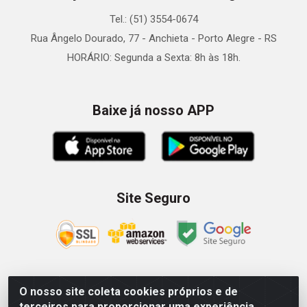
Tel.: (51) 3554-0674
Rua Ângelo Dourado, 77 - Anchieta - Porto Alegre - RS
HORÁRIO: Segunda a Sexta: 8h às 18h.
Baixe já nosso APP
Site Seguro
O nosso site coleta cookies próprios e de
Zein Importação e Comércio LTDA - Av. Senador Queiróz, 274
terceiros para proporcionar uma experiência