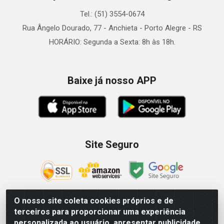
Tel.: (51) 3554-0674
Rua Ângelo Dourado, 77 - Anchieta - Porto Alegre - RS
HORÁRIO: Segunda a Sexta: 8h às 18h.
Baixe já nosso APP
Site Seguro
O nosso site coleta cookies próprios e de
terceiros para proporcionar uma experiência
Zein Importação e Comércio LTDA - Av. Senador Queiróz, 274
personalizada ao usuário, apresentar publicidade