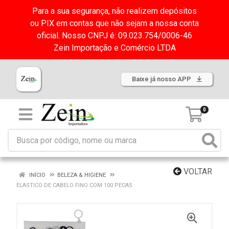
Para a sua segurança, não realizem depósitos
ou PIX em contas que não sejam a nossa conta
oficial. Nosso CNPJ é: 09.023.754/0006-46
Zein Importação e Comércio LTDA
Baixe já nosso APP
0
VOLTAR
INÍCIO
BELEZA & HIGIENE
ELASTICO DE CABELO FINO COM 100 PECAS