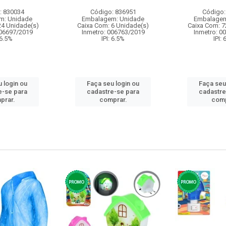
: 830034
Código: 836951
Código:
m: Unidade
Embalagem: Unidade
Embalagem
24 Unidade(s)
Caixa Com: 6 Unidade(s)
Caixa Com: 7
006697/2019
Inmetro: 006763/2019
Inmetro: 0
 6.5%
IPI: 6.5%
IPI:
 login ou
Faça seu login ou
Faça seu
e-se para
cadastre-se para
cadastre
prar.
comprar.
comp