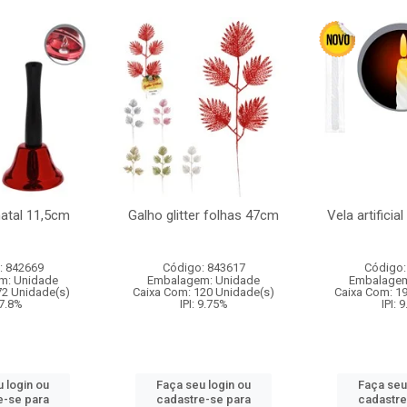
natal 11,5cm
Galho glitter folhas 47cm
Vela artificia
: 842669
Código: 843617
Código:
m: Unidade
Embalagem: Unidade
Embalagem
72 Unidade(s)
Caixa Com: 120 Unidade(s)
Caixa Com: 1
 7.8%
IPI: 9.75%
IPI: 
 login ou
Faça seu login ou
Faça seu
e-se para
cadastre-se para
cadastre