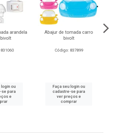
mada arandela
Abajur de tomada carro
Abajur de to
bivolt
bivolt
bivol
 831060
Código: 837899
Código:
 login ou
Faça seu login ou
Faça seu 
-se para
cadastre-se para
cadastre
eços e
ver preços e
ver pr
prar
comprar
comp