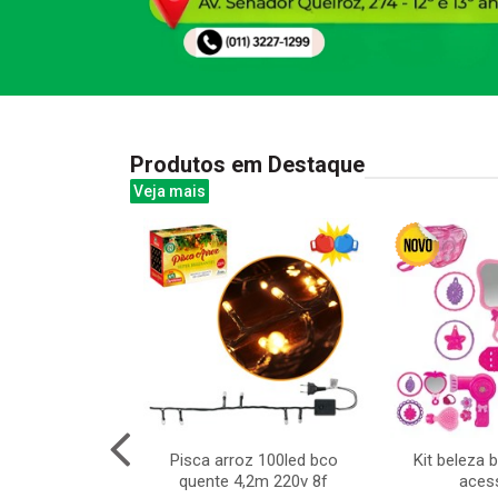
Produtos em Destaque
Veja mais
l com violino
Pisca arroz 100led bco
Kit beleza 
x39cm
quente 4,2m 220v 8f
aces