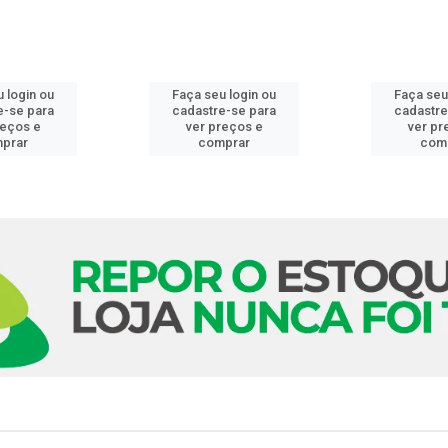
 login ou
Faça seu login ou
Faça seu
e-se para
cadastre-se para
cadastre
reços e
ver preços e
ver pr
prar
comprar
com