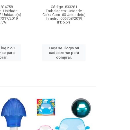
 834758
Código: 833281
Código:
: Unidade
Embalagem: Unidade
Embalagem
2 Unidade(s)
Caixa Com: 60 Unidade(s)
Caixa Com: 5
07317/2019
Inmetro: 006758/2019
IPI: 9
 6.5%
IPI: 6.5%
Faça seu 
 login ou
Faça seu login ou
cadastre
-se para
cadastre-se para
comp
rar.
comprar.