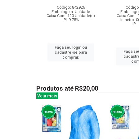
: 830857
Código: 842926
Código
m: Unidade
Embalagem: Unidade
Embalage
12 Unidade(s)
Caixa Com: 120 Unidade(s)
Caixa Com: 
I: 13%
IPI: 9.75%
Inmetro: 
IPI:
u login ou
Faça seu login ou
Faça seu
e-se para
cadastre-se para
cadastr
prar.
comprar.
com
Produtos até R$20,00
Veja mais