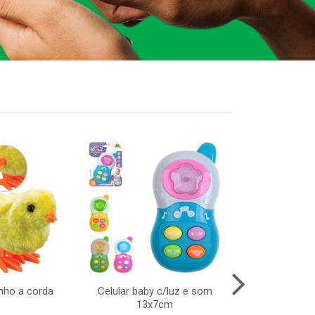
inho a corda
Celular baby c/luz e som
Pisca led 100
13x7cm
220v 