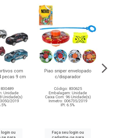
ortivos com
Piao sniper envelopado
Carro de polici
 4 pecas 9 cm
c/disparador
com controle
funco
 830489
Código: 830625
Código:
: Unidade
Embalagem: Unidade
Embalagem
8 Unidade(s)
Caixa Com: 96 Unidade(s)
Caixa Com: 2
03050/2019
Inmetro: 006735/2019
Inmetro: 12444
 6.5%
IPI: 6.5%
IPI: 
 login ou
Faça seu login ou
Faça seu 
-se para
cadastre-se para
cadastre