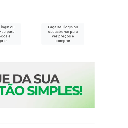
 login ou
Faça seu login ou
Faça seu 
-se para
cadastre-se para
cadastre
eços e
ver preços e
ver pr
prar
comprar
comp