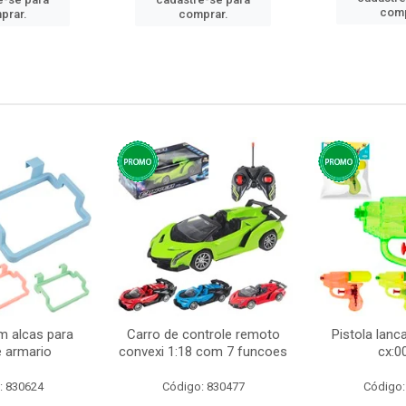
comp
prar.
comprar.
m alcas para
Carro de controle remoto
Pistola lan
e armario
convexi 1:18 com 7 funcoes
cx:0
: 830624
Código: 830477
Código: