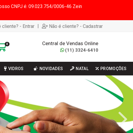
 Nosso CNPJ é: 09.023.754/0006-46 Zein
|
 cliente? - Entrar
Não é cliente? - Cadastrar
Central de Vendas Online
0
(11) 3324-6410
VIDROS
NOVIDADES
NATAL
PROMOÇÕES