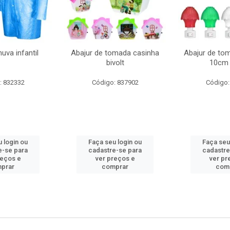
uva infantil
Abajur de tomada casinha
Abajur de to
bivolt
10cm 
: 832332
Código: 837902
Código:
 login ou
Faça seu login ou
Faça seu
e-se para
cadastre-se para
cadastre
reços e
ver preços e
ver pr
prar
comprar
com