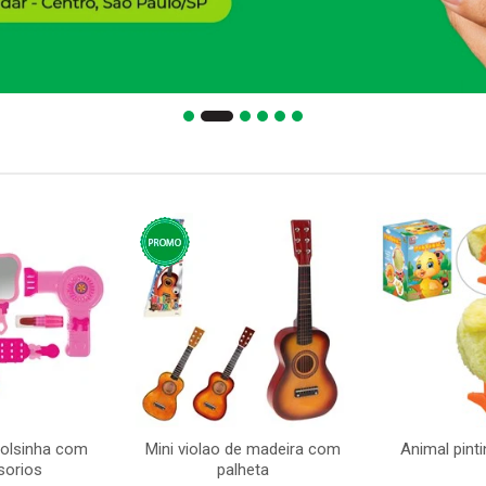
bolsinha com
Mini violao de madeira com
Animal pint
sorios
palheta