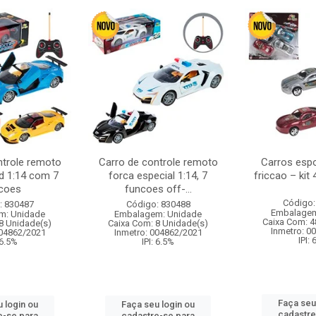
ntrole remoto
Carro de controle remoto
Carros esp
d 1:14 com 7
forca especial 1:14, 7
friccao – kit
coes
funcoes off-...
Código:
: 830487
Código: 830488
Embalagem
m: Unidade
Embalagem: Unidade
Caixa Com: 4
8 Unidade(s)
Caixa Com: 8 Unidade(s)
Inmetro: 0
004862/2021
Inmetro: 004862/2021
IPI:
 6.5%
IPI: 6.5%
Faça seu
 login ou
Faça seu login ou
cadastre
e-se para
cadastre-se para