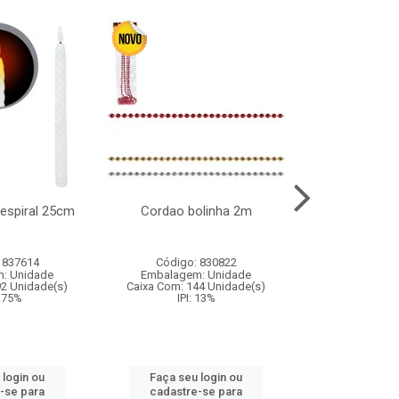
l espiral 25cm
Cordao bolinha 2m
Lata chap
 837614
Código: 830822
Código:
: Unidade
Embalagem: Unidade
Embalagem
92 Unidade(s)
Caixa Com: 144 Unidade(s)
Caixa Com: 6
9.75%
IPI: 13%
IPI: 
 login ou
Faça seu login ou
Faça seu 
-se para
cadastre-se para
cadastre