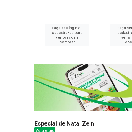
u login ou
Faça seu login ou
Faça seu
e-se para
cadastre-se para
cadastr
reços e
ver preços e
ver p
mprar
comprar
com
Especial de Natal Zein
Veja mais