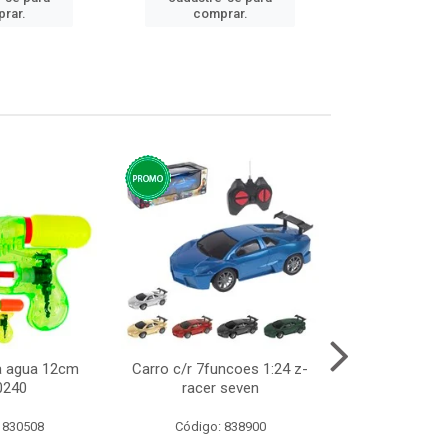
rar.
comprar.
comp
ca agua 12cm
Carro c/r 7funcoes 1:24 z-
Abajur de tom
0240
racer seven
10cm b
 830508
Código: 838900
Código: