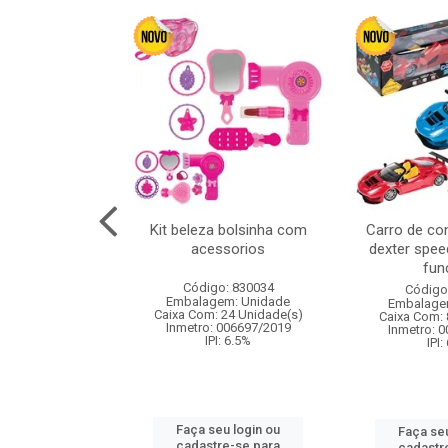
linha duo 2m
Kit beleza bolsinha com
Carro de co
acessorios
dexter spee
fun
: 830825
Código: 830034
Código
m: Unidade
Embalagem: Unidade
Embalage
144 Unidade(s)
Caixa Com: 24 Unidade(s)
Caixa Com: 
I: 13%
Inmetro: 006697/2019
Inmetro: 
IPI: 6.5%
IPI:
u login ou
Faça seu login ou
Faça seu
e-se para
cadastre-se para
cadastr