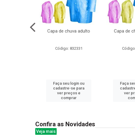
cal com oculos
Capa de chuva adulto
Capa de ch
3cm
: 844379
Código: 832331
Código
u login ou
Faça seu login ou
Faça seu
e-se para
cadastre-se para
cadastr
reços e
ver preços e
ver p
mprar
comprar
com
Confira as Novidades
Veja mais