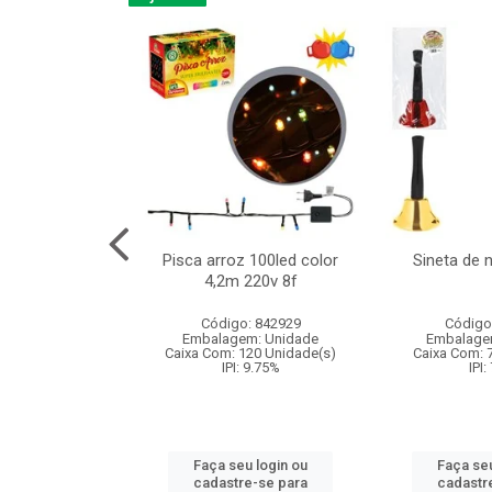
na 150led bco
Pisca arroz 100led color
Sineta de 
x40cm 220v 8f
4,2m 220v 8f
: 840985
Código: 842929
Código
m: Unidade
Embalagem: Unidade
Embalage
60 Unidade(s)
Caixa Com: 120 Unidade(s)
Caixa Com: 
: 9.75%
IPI: 9.75%
IPI:
u login ou
Faça seu login ou
Faça seu
e-se para
cadastre-se para
cadastr