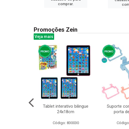
prar.
comprar.
com
Promoções Zein
Veja mais
o interativo
Tablet interativo bilingue
Suporte co
l 17x13cm
24x18cm
porta d
: 832384
Código: 830030
Código