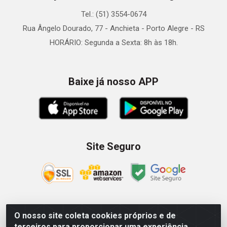
Tel.: (51) 3554-0674
Rua Ângelo Dourado, 77 - Anchieta - Porto Alegre - RS
HORÁRIO: Segunda a Sexta: 8h às 18h.
Baixe já nosso APP
Site Seguro
O nosso site coleta cookies próprios e de
Zein Importação e Comércio LTDA - Av. Senador Queiróz, 274
terceiros para proporcionar uma experiência