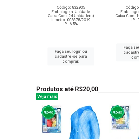
ernas
Código: 832905
Código
: 841287
Embalagem: Unidade
Embalage
m: Unidade
Caixa Com: 24 Unidade(s)
Caixa Com: 1
96 Unidade(s)
Inmetro: 008378/2019
IPI:
008728/2019
IPI: 6.5%
: 6.5%
Faça seu
Faça seu login ou
u login ou
cadastr
cadastre-se para
e-se para
com
comprar.
prar.
Produtos até R$20,00
Veja mais