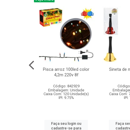
na 150led bco
Pisca arroz 100led color
Sineta de 
x40cm 220v 8f
4,2m 220v 8f
: 840985
Código: 842929
Código
m: Unidade
Embalagem: Unidade
Embalage
60 Unidade(s)
Caixa Com: 120 Unidade(s)
Caixa Com: 
: 9.75%
IPI: 9.75%
IPI:
u login ou
Faça seu login ou
Faça seu
e-se para
cadastre-se para
cadastr