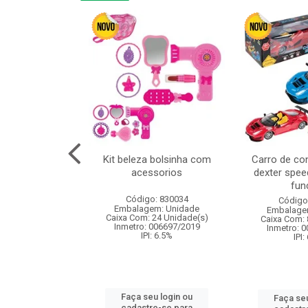
or 4cm 6pcs
Kit beleza bolsinha com
Carro de co
acessorios
dexter spee
fun
: 830836
Código: 830034
Código
m: Unidade
Embalagem: Unidade
Embalage
120 Unidade(s)
Caixa Com: 24 Unidade(s)
Caixa Com: 
I: 13%
Inmetro: 006697/2019
Inmetro: 
IPI: 6.5%
IPI:
u login ou
Faça seu login ou
Faça seu
e-se para
cadastre-se para