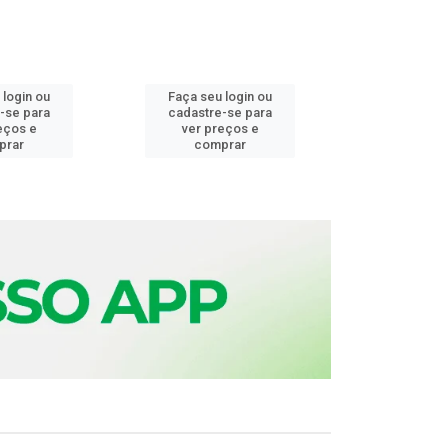
 login ou
Faça seu login ou
Faça seu 
-se para
cadastre-se para
cadastre
eços e
ver preços e
ver pr
prar
comprar
comp