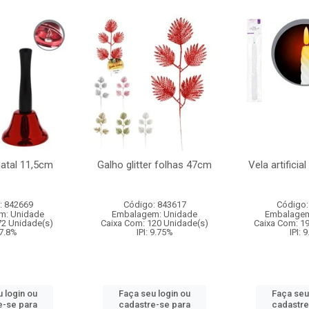
natal 11,5cm
Galho glitter folhas 47cm
Vela artificia
: 842669
Código: 843617
Código:
m: Unidade
Embalagem: Unidade
Embalagem
72 Unidade(s)
Caixa Com: 120 Unidade(s)
Caixa Com: 1
 7.8%
IPI: 9.75%
IPI: 
 login ou
Faça seu login ou
Faça seu
e-se para
cadastre-se para
cadastre