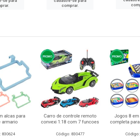
e-se para
cadastre-se para
comp
prar.
comprar.
m alcas para
Carro de controle remoto
Jogos 8 em 
e armario
convexi 1:18 com 7 funcoes
completa para 
: 830624
Código: 830477
Código: