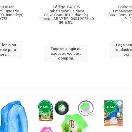
: 836355
Código: 840195
Código:
m: Unidade
Embalagem: Unidade
Embalagem
08 Unidade(s)
Caixa Com: 36 Unidade(s)
Caixa Com: 1
 9.75%
Inmetro: ABCP-BRI-0404-2023-40
IPI: 
IPI: 6.5%
 login ou
Faça seu
Faça seu login ou
e-se para
cadastre
cadastre-se para
prar.
comp
comprar.