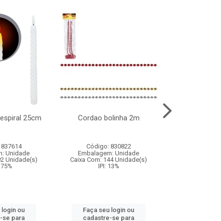
l espiral 25cm
Cordao bolinha 2m
Lata chap
 837614
Código: 830822
Código:
: Unidade
Embalagem: Unidade
Embalagem
92 Unidade(s)
Caixa Com: 144 Unidade(s)
Caixa Com: 6
9.75%
IPI: 13%
IPI: 
 login ou
Faça seu login ou
Faça seu 
-se para
cadastre-se para
cadastre