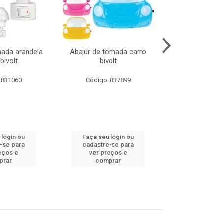
mada arandela
Abajur de tomada carro
Abajur de to
bivolt
bivolt
bivol
 831060
Código: 837899
Código:
 login ou
Faça seu login ou
Faça seu 
-se para
cadastre-se para
cadastre
eços e
ver preços e
ver pr
prar
comprar
comp