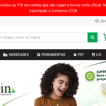
pósitos ou PIX em contas que não sejam a nossa conta oficial.
Importação e Comércio LTDA
Já é
VARIEDADES
FERRAMENTAS
PET
U.D