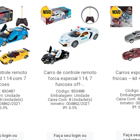
ntrole remoto
Carro de controle remoto
Carros esp
d 1:14 com 7
forca especial 1:14, 7
friccao – kit
coes
funcoes off-...
Código:
: 830487
Código: 830488
Embalagem
m: Unidade
Embalagem: Unidade
Caixa Com: 4
8 Unidade(s)
Caixa Com: 8 Unidade(s)
Inmetro: 0
004862/2021
Inmetro: 004862/2021
IPI:
 6.5%
IPI: 6.5%
Faça seu
 login ou
Faça seu login ou
cadastre