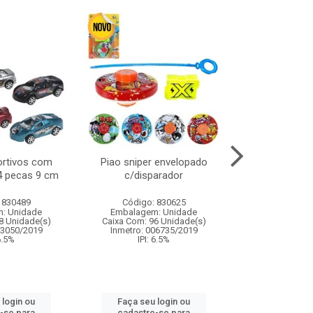
ortivos com
Piao sniper envelopado
Carro de polici
 4 pecas 9 cm
c/disparador
com controle
funco
 830489
Código: 830625
Código:
: Unidade
Embalagem: Unidade
Embalagem
8 Unidade(s)
Caixa Com: 96 Unidade(s)
Caixa Com: 2
03050/2019
Inmetro: 006735/2019
Inmetro: 12444
 6.5%
IPI: 6.5%
IPI: 
 login ou
Faça seu login ou
Faça seu 
-se para
cadastre-se para