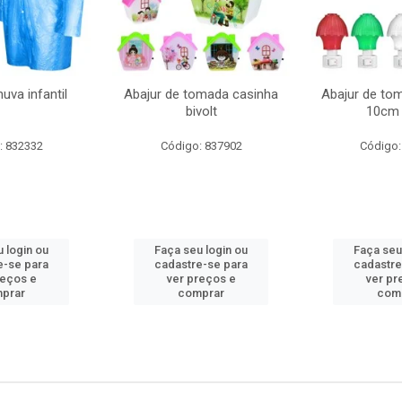
uva infantil
Abajur de tomada casinha
Abajur de to
bivolt
10cm 
: 832332
Código: 837902
Código:
 login ou
Faça seu login ou
Faça seu
e-se para
cadastre-se para
cadastre
reços e
ver preços e
ver pr
prar
comprar
com