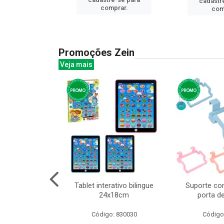
cadastr
prar.
comprar.
com
Promoções Zein
Veja mais
o interativo
Tablet interativo bilingue
Suporte co
l 17x13cm
24x18cm
porta d
: 832384
Código: 830030
Código