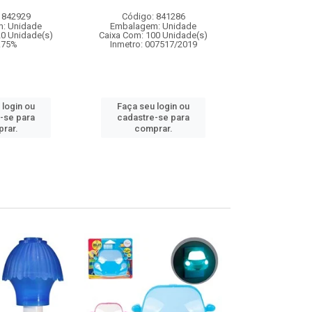
 842929
Código: 841286
Código:
: Unidade
Embalagem: Unidade
Embalagem
20 Unidade(s)
Caixa Com: 100 Unidade(s)
Caixa Com: 2
9.75%
Inmetro: 007517/2019
Inmetro: 0
IPI: 
 login ou
Faça seu login ou
Faça seu 
-se para
cadastre-se para
cadastre
rar.
comprar.
comp