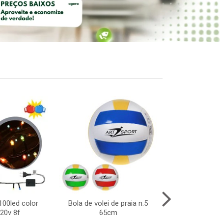
100led color
Bola de volei de praia n.5
Walkie talki
20v 8f
65cm
19x