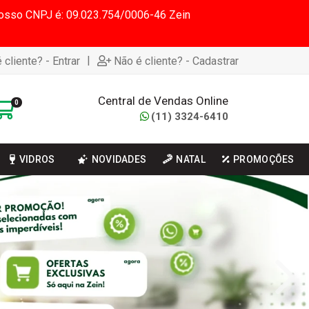
 Nosso CNPJ é: 09.023.754/0006-46 Zein
|
 cliente? - Entrar
Não é cliente? - Cadastrar
Central de Vendas Online
0
(11) 3324-6410
VIDROS
NOVIDADES
NATAL
PROMOÇÕES