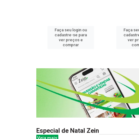
u login ou
Faça seu login ou
Faça seu
e-se para
cadastre-se para
cadastr
reços e
ver preços e
ver p
mprar
comprar
com
Especial de Natal Zein
Veja mais