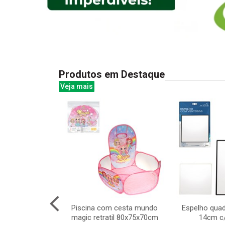
Produtos em Destaque
Veja mais
y pop 27cm -
Piscina com cesta mundo
Espelho qua
osa com roupas
magic retratil 80x75x70cm
14cm c