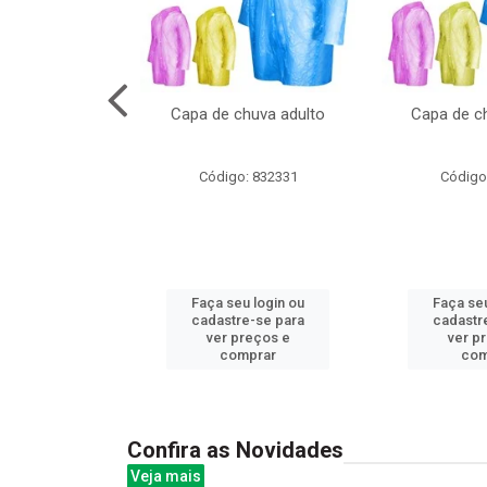
no pote c/molde
Capa de chuva adulto
Capa de ch
: 839020
Código: 832331
Código
u login ou
Faça seu login ou
Faça seu
e-se para
cadastre-se para
cadastr
reços e
ver preços e
ver p
mprar
comprar
com
Confira as Novidades
Veja mais