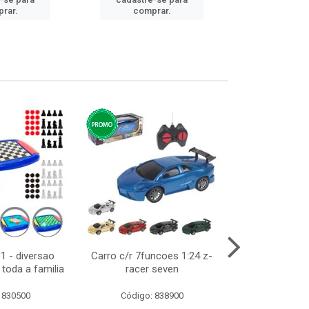
cadastre
rar.
comprar.
comp
1 - diversao
Carro c/r 7funcoes 1:24 z-
Abajur de tom
toda a familia
racer seven
10cm b
 830500
Código: 838900
Código: