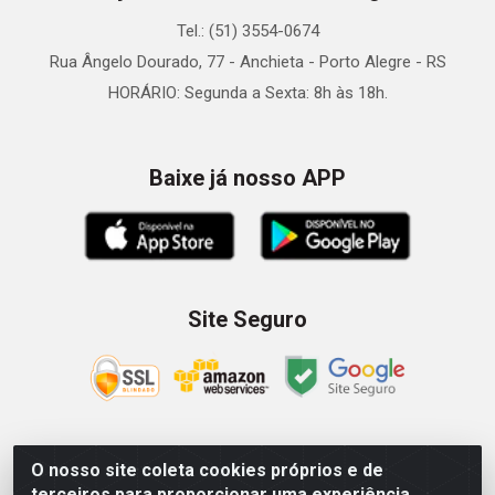
Tel.: (51) 3554-0674
Rua Ângelo Dourado, 77 - Anchieta - Porto Alegre - RS
HORÁRIO: Segunda a Sexta: 8h às 18h.
Baixe já nosso APP
Site Seguro
O nosso site coleta cookies próprios e de
Zein Importação e Comércio LTDA - Av. Senador Queiróz, 274
terceiros para proporcionar uma experiência