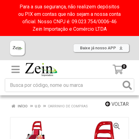
Para a sua segurança, não realizem depósitos
ou PIX em contas que não sejam a nossa conta
oficial. Nosso CNPJ é: 09.023.754/0006-46
Zein Importação e Comércio LTDA
Baixe já nosso APP
0
VOLTAR
INÍCIO
U.D
CARRINHO DE COMPRAS