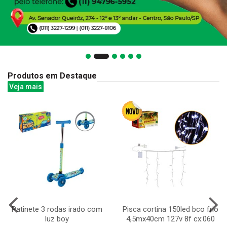
Produtos em Destaque
Veja mais
Patinete 3 rodas irado com
Pisca cortina 150led bco frio
luz boy
4,5mx40cm 127v 8f cx:060