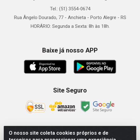
Tel.: (51) 3554-0674
Rua Ângelo Dourado, 77 - Anchieta - Porto Alegre - RS
HORÁRIO: Segunda a Sexta: 8h às 18h.
Baixe já nosso APP
Site Seguro
O nosso site coleta cookies próprios e de
Zein Importação e Comércio LTDA - Av. Senador Queiróz, 274
terceiros para proporcionar uma experiência