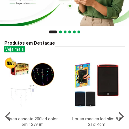
Produtos em Destaque
Veja mais
Pisca cascata 200led color
Lousa magica lcd slim 8,5
6m 127v 8f
21x14cm