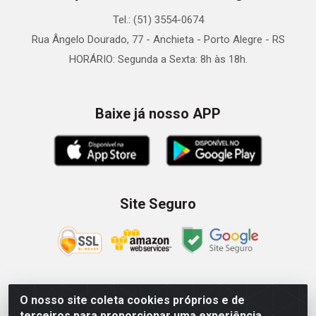
Tel.: (51) 3554-0674
Rua Ângelo Dourado, 77 - Anchieta - Porto Alegre - RS
HORÁRIO: Segunda a Sexta: 8h às 18h.
Baixe já nosso APP
Site Seguro
O nosso site coleta cookies próprios e de
Zein Importação e Comércio LTDA - Av. Senador Queiróz, 274
terceiros para proporcionar uma experiência