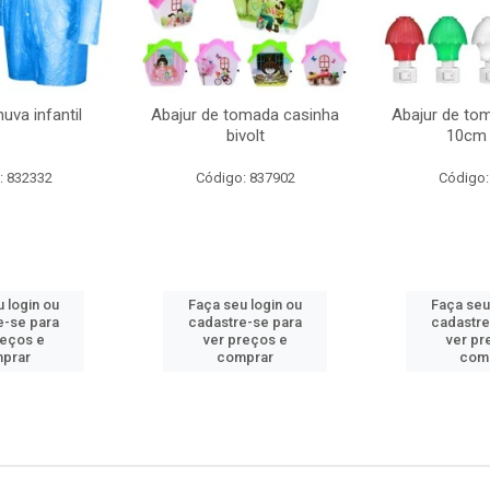
uva infantil
Abajur de tomada casinha
Abajur de to
bivolt
10cm 
: 832332
Código: 837902
Código:
 login ou
Faça seu login ou
Faça seu
e-se para
cadastre-se para
cadastre
reços e
ver preços e
ver pr
prar
comprar
com