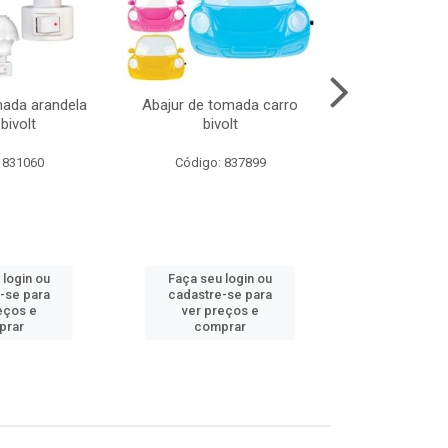
mada arandela
Abajur de tomada carro
Abajur de to
bivolt
bivolt
bivol
 831060
Código: 837899
Código:
 login ou
Faça seu login ou
Faça seu 
-se para
cadastre-se para
cadastre
eços e
ver preços e
ver pr
prar
comprar
comp