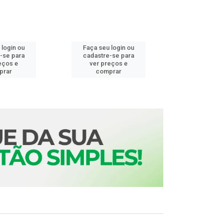
 login ou
Faça seu login ou
Faça seu 
-se para
cadastre-se para
cadastre
eços e
ver preços e
ver pr
prar
comprar
comp