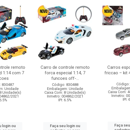
ntrole remoto
Carro de controle remoto
Carros esp
d 1:14 com 7
forca especial 1:14, 7
friccao – kit
coes
funcoes off-...
Código:
: 830487
Código: 830488
Embalagem
m: Unidade
Embalagem: Unidade
Caixa Com: 4
8 Unidade(s)
Caixa Com: 8 Unidade(s)
Inmetro: 0
004862/2021
Inmetro: 004862/2021
IPI:
 6.5%
IPI: 6.5%
Faça seu
 login ou
Faça seu login ou
cadastre