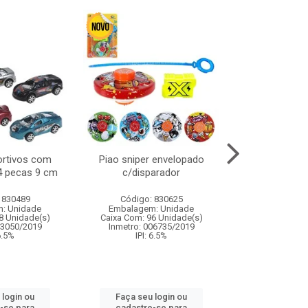
ortivos com
Piao sniper envelopado
Carro de polici
 4 pecas 9 cm
c/disparador
com controle
funco
 830489
Código: 830625
Código:
: Unidade
Embalagem: Unidade
Embalagem
8 Unidade(s)
Caixa Com: 96 Unidade(s)
Caixa Com: 2
03050/2019
Inmetro: 006735/2019
Inmetro: 12444
 6.5%
IPI: 6.5%
IPI: 
 login ou
Faça seu login ou
Faça seu 
-se para
cadastre-se para