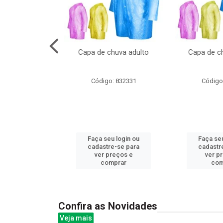
cal com oculos
Capa de chuva adulto
Capa de ch
3cm
: 844379
Código: 832331
Código
u login ou
Faça seu login ou
Faça seu
e-se para
cadastre-se para
cadastr
reços e
ver preços e
ver p
mprar
comprar
com
Confira as Novidades
Veja mais