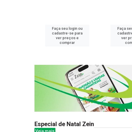
u login ou
Faça seu login ou
Faça seu
e-se para
cadastre-se para
cadastr
reços e
ver preços e
ver p
mprar
comprar
com
Especial de Natal Zein
Veja mais