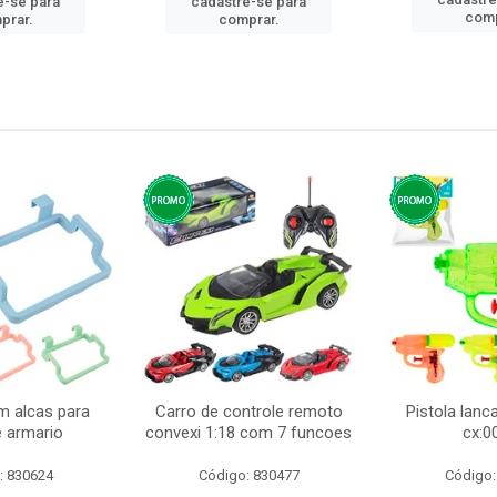
e-se para
cadastre-se para
comp
prar.
comprar.
m alcas para
Carro de controle remoto
Pistola lan
e armario
convexi 1:18 com 7 funcoes
cx:0
: 830624
Código: 830477
Código: