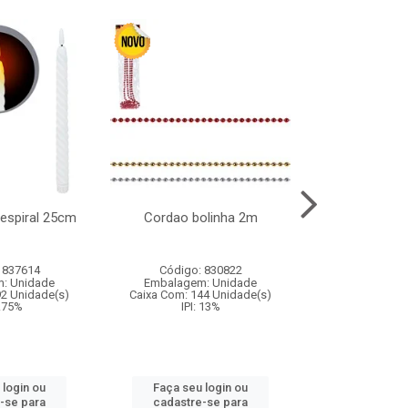
l espiral 25cm
Cordao bolinha 2m
Lata chap
 837614
Código: 830822
Código:
: Unidade
Embalagem: Unidade
Embalagem
92 Unidade(s)
Caixa Com: 144 Unidade(s)
Caixa Com: 6
9.75%
IPI: 13%
IPI: 
 login ou
Faça seu login ou
Faça seu 
-se para
cadastre-se para
cadastre