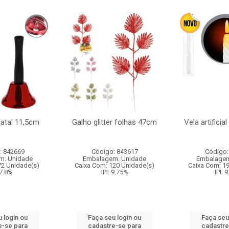
natal 11,5cm
Galho glitter folhas 47cm
Vela artificia
: 842669
Código: 843617
Código:
m: Unidade
Embalagem: Unidade
Embalagem
72 Unidade(s)
Caixa Com: 120 Unidade(s)
Caixa Com: 1
 7.8%
IPI: 9.75%
IPI: 
 login ou
Faça seu login ou
Faça seu
e-se para
cadastre-se para
cadastre