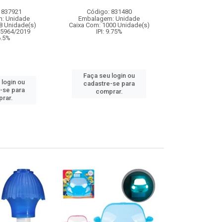
 837921
Código: 831480
Código:
: Unidade
Embalagem: Unidade
Embalagem
8 Unidade(s)
Caixa Com: 1000 Unidade(s)
Caixa Com: 1
05964/2019
IPI: 9.75%
Inmetro: ABCP-B
 6.5%
IPI: 
Faça seu login ou
 login ou
Faça seu 
cadastre-se para
-se para
cadastre
comprar.
rar.
comp