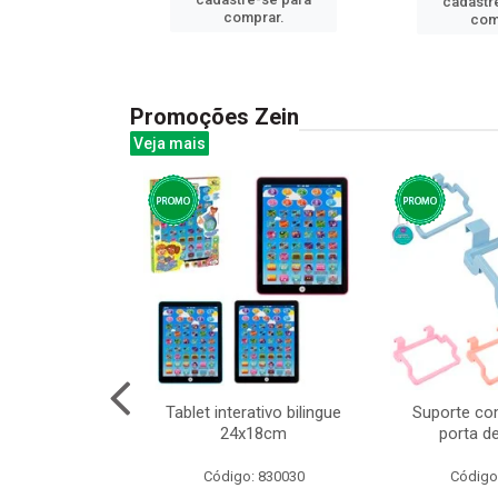
cadastr
prar.
comprar.
com
Promoções Zein
Veja mais
o interativo
Tablet interativo bilingue
Suporte co
l 17x13cm
24x18cm
porta d
: 832384
Código: 830030
Código