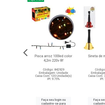
na 150led bco
Pisca arroz 100led color
Sineta de 
x40cm 220v 8f
4,2m 220v 8f
: 840985
Código: 842929
Código
m: Unidade
Embalagem: Unidade
Embalage
60 Unidade(s)
Caixa Com: 120 Unidade(s)
Caixa Com: 
: 9.75%
IPI: 9.75%
IPI:
u login ou
Faça seu login ou
Faça seu
e-se para
cadastre-se para
cadastr