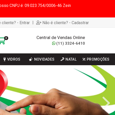
 Nosso CNPJ é: 09.023.754/0006-46 Zein
|
 cliente? - Entrar
Não é cliente? - Cadastrar
Central de Vendas Online
0
(11) 3324-6410
VIDROS
NOVIDADES
NATAL
PROMOÇÕES