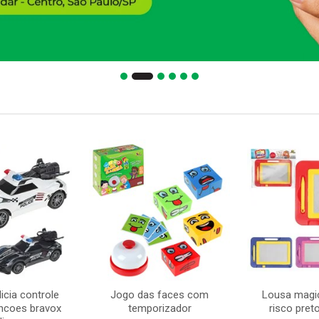
icia controle
Jogo das faces com
Lousa magi
ncoes bravox
temporizador
risco pre