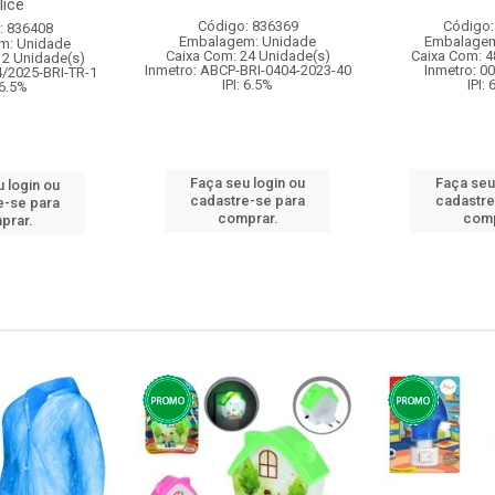
lice
Código: 836369
Código:
: 836408
Embalagem: Unidade
Embalagem
m: Unidade
Caixa Com: 24 Unidade(s)
Caixa Com: 4
12 Unidade(s)
Inmetro: ABCP-BRI-0404-2023-40
Inmetro: 0
4/2025-BRI-TR-1
IPI: 6.5%
IPI:
 6.5%
Faça seu login ou
Faça seu
 login ou
cadastre-se para
cadastre
e-se para
comprar.
comp
prar.