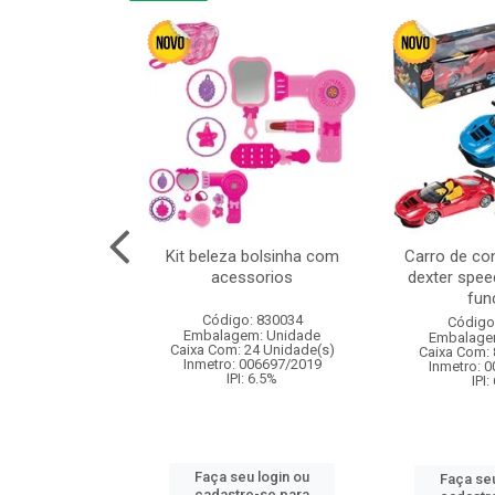
linha duo 2m
Kit beleza bolsinha com
Carro de co
acessorios
dexter spee
fun
: 830825
Código: 830034
Código
m: Unidade
Embalagem: Unidade
Embalage
144 Unidade(s)
Caixa Com: 24 Unidade(s)
Caixa Com: 
I: 13%
Inmetro: 006697/2019
Inmetro: 
IPI: 6.5%
IPI:
u login ou
Faça seu login ou
Faça seu
e-se para
cadastre-se para