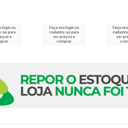
 login ou
Faça seu login ou
Faça seu
e-se para
cadastre-se para
cadastre
reços e
ver preços e
ver pr
prar
comprar
com