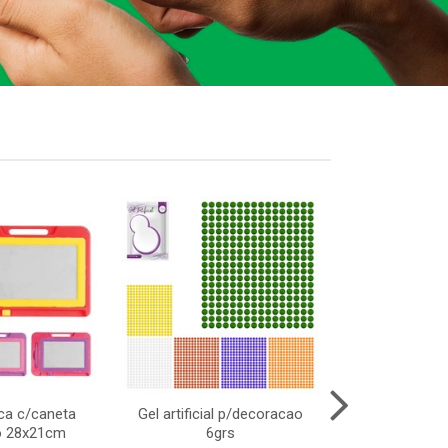
ca c/caneta
Gel artificial p/decoracao
Barraca cast
to 28x21cm
6grs
infan