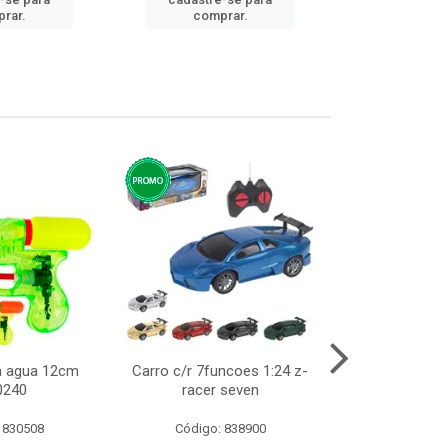
cadastre
rar.
comprar.
comp
ca agua 12cm
Carro c/r 7funcoes 1:24 z-
Abajur de tom
0240
racer seven
10cm b
 830508
Código: 838900
Código: