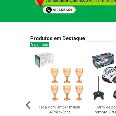
Produtos em Destaque
Veja mais
veludo 38x29cm
Taca vidro amber milbali
Carro de pol
340ml c/6pcs
remoto 7 fu