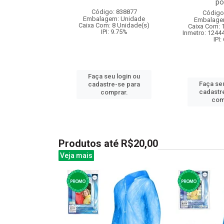
po
: 830874
Código: 838877
Código
m: Unidade
Embalagem: Unidade
Embalage
120 Unidade(s)
Caixa Com: 8 Unidade(s)
Caixa Com: 
I: 13%
IPI: 9.75%
Inmetro: 1244
IPI:
u login ou
Faça seu login ou
Faça seu
e-se para
cadastre-se para
cadastr
prar.
comprar.
com
Produtos até R$20,00
Veja mais