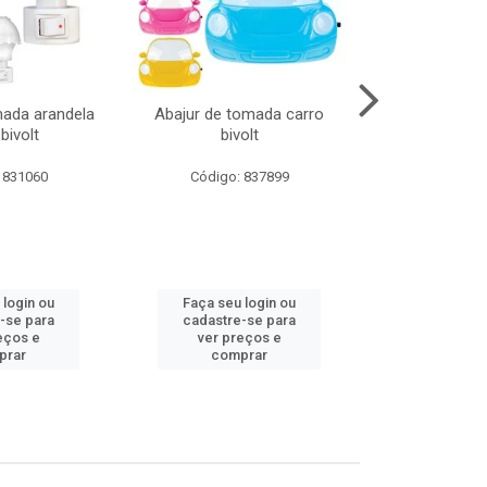
mada arandela
Abajur de tomada carro
Abajur de to
bivolt
bivolt
bivol
 831060
Código: 837899
Código:
 login ou
Faça seu login ou
Faça seu 
-se para
cadastre-se para
cadastre
eços e
ver preços e
ver pr
prar
comprar
comp