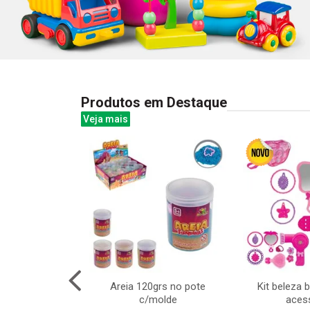
Produtos em Destaque
Veja mais
m 1 infantil –
Areia 120grs no pote
Kit beleza 
ua e 6 dardos
c/molde
aces