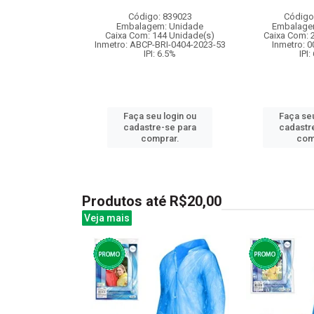
: 842256
Código: 839023
Código
m: Unidade
Embalagem: Unidade
Embalage
18 Unidade(s)
Caixa Com: 144 Unidade(s)
Caixa Com: 
000688/2020
Inmetro: ABCP-BRI-0404-2023-53
Inmetro: 
: 6.5%
IPI: 6.5%
IPI:
u login ou
Faça seu login ou
Faça seu
e-se para
cadastre-se para
cadastr
prar.
comprar.
com
Produtos até R$20,00
Veja mais