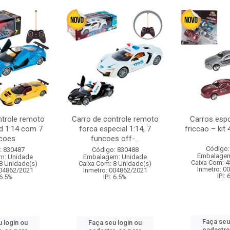
ntrole remoto
Carro de controle remoto
Carros esp
d 1:14 com 7
forca especial 1:14, 7
friccao – kit
coes
funcoes off-...
Código:
: 830487
Código: 830488
Embalagem
m: Unidade
Embalagem: Unidade
Caixa Com: 4
8 Unidade(s)
Caixa Com: 8 Unidade(s)
Inmetro: 0
004862/2021
Inmetro: 004862/2021
IPI:
 6.5%
IPI: 6.5%
Faça seu
 login ou
Faça seu login ou
cadastre