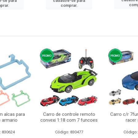
e-se para
cadastre-se para
comp
prar.
comprar.
m alcas para
Carro de controle remoto
Carro c/r 7fu
e armario
convexi 1:18 com 7 funcoes
racer
: 830624
Código: 830477
Código: