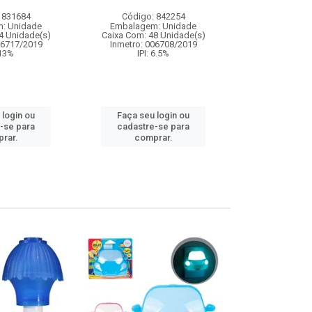
 831684
Código: 842254
Código:
: Unidade
Embalagem: Unidade
Embalagem
4 Unidade(s)
Caixa Com: 48 Unidade(s)
Caixa Com: 2
06717/2019
Inmetro: 006708/2019
IPI: 
 13%
IPI: 6.5%
Faça seu 
 login ou
Faça seu login ou
cadastre
-se para
cadastre-se para
comp
rar.
comprar.