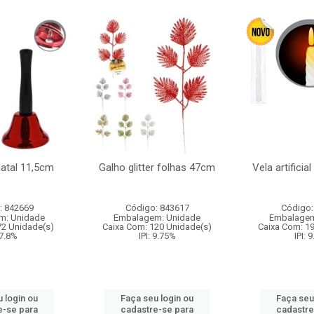
natal 11,5cm
Galho glitter folhas 47cm
Vela artificia
: 842669
Código: 843617
Código:
m: Unidade
Embalagem: Unidade
Embalagem
72 Unidade(s)
Caixa Com: 120 Unidade(s)
Caixa Com: 1
 7.8%
IPI: 9.75%
IPI: 
 login ou
Faça seu login ou
Faça seu
e-se para
cadastre-se para
cadastre