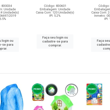
: 830034
Código: 830601
Código:
m: Unidade
Embalagem: Unidade
Embalagem
24 Unidade(s)
Caixa Com: 120 Unidade(s)
Caixa Com: 2
006697/2019
IPI: 5.2%
Inmetro: 0
 6.5%
IPI:
Faça seu login ou
 login ou
Faça seu
cadastre-se para
e-se para
cadastre
comprar.
prar.
comp