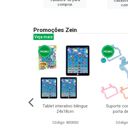
cadastr
prar.
comprar.
com
Promoções Zein
Veja mais
huva adulto
Tablet interativo bilingue
Suporte co
24x18cm
porta d
: 832331
Código: 830030
Código