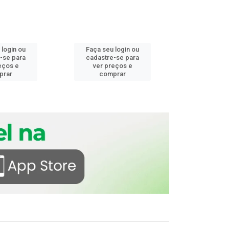
 login ou
Faça seu login ou
Faça seu 
-se para
cadastre-se para
cadastre
eços e
ver preços e
ver pr
prar
comprar
comp