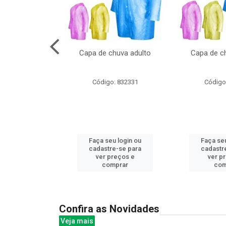
cal com oculos
Capa de chuva adulto
Capa de ch
3cm
: 844379
Código: 832331
Código
u login ou
Faça seu login ou
Faça seu
e-se para
cadastre-se para
cadastr
reços e
ver preços e
ver p
mprar
comprar
com
Confira as Novidades
Veja mais