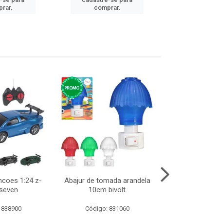
cadastre
rar.
comprar.
comp
ncoes 1:24 z-
Abajur de tomada arandela
Cesto telad
 seven
10cm bivolt
dobravel
 838900
Código: 831060
Código: