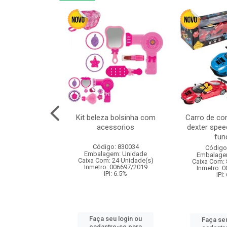
linha duo 2m
Kit beleza bolsinha com
Carro de co
acessorios
dexter spee
fun
: 830825
Código: 830034
Código
m: Unidade
Embalagem: Unidade
Embalage
144 Unidade(s)
Caixa Com: 24 Unidade(s)
Caixa Com: 
I: 13%
Inmetro: 006697/2019
Inmetro: 
IPI: 6.5%
IPI:
u login ou
Faça seu login ou
Faça seu
e-se para
cadastre-se para