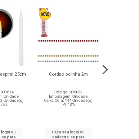
l espiral 25cm
Cordao bolinha 2m
Lata chap
 837614
Código: 830822
Código:
: Unidade
Embalagem: Unidade
Embalagem
92 Unidade(s)
Caixa Com: 144 Unidade(s)
Caixa Com: 6
9.75%
IPI: 13%
IPI: 
 login ou
Faça seu login ou
Faça seu 
-se para
cadastre-se para
cadastre