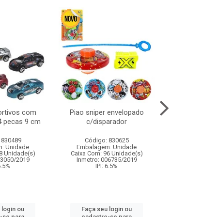
ortivos com
Piao sniper envelopado
Carro de polici
 4 pecas 9 cm
c/disparador
com controle
funco
 830489
Código: 830625
Código:
: Unidade
Embalagem: Unidade
Embalagem
8 Unidade(s)
Caixa Com: 96 Unidade(s)
Caixa Com: 2
03050/2019
Inmetro: 006735/2019
Inmetro: 12444
 6.5%
IPI: 6.5%
IPI: 
 login ou
Faça seu login ou
Faça seu 
-se para
cadastre-se para