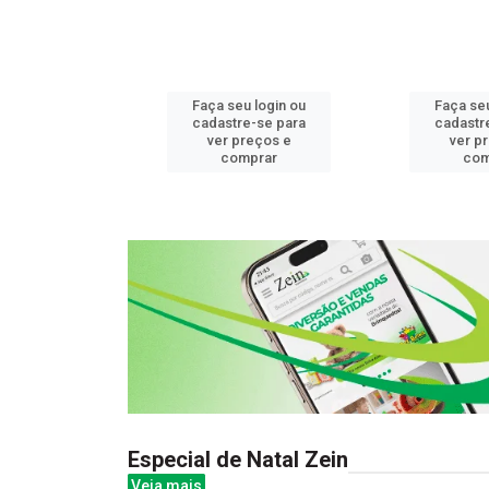
u login ou
Faça seu login ou
Faça seu
e-se para
cadastre-se para
cadastr
reços e
ver preços e
ver p
mprar
comprar
com
Especial de Natal Zein
Veja mais