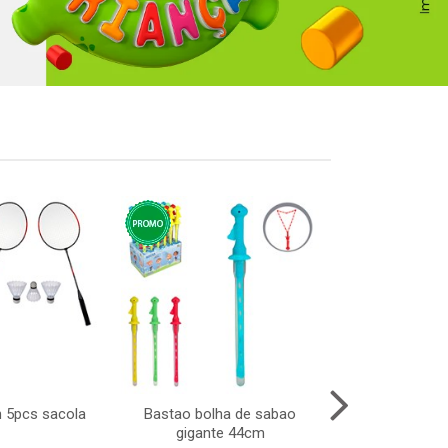
n 5pcs sacola
Bastao bolha de sabao
Portal i
gigante 44cm
110x225x23