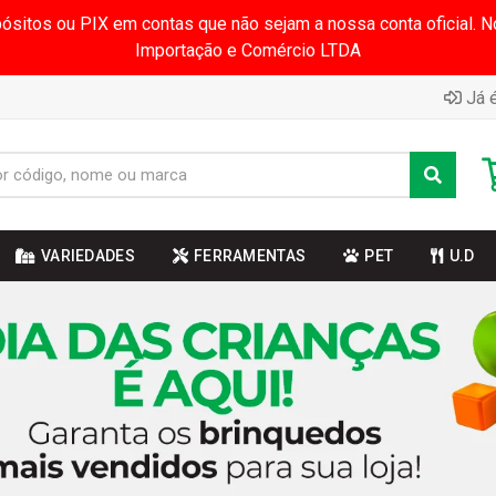
pósitos ou PIX em contas que não sejam a nossa conta oficial.
Importação e Comércio LTDA
Já é
VARIEDADES
FERRAMENTAS
PET
U.D