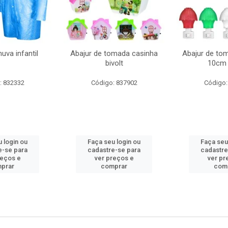
uva infantil
Abajur de tomada casinha
Abajur de to
bivolt
10cm 
: 832332
Código: 837902
Código:
 login ou
Faça seu login ou
Faça seu
e-se para
cadastre-se para
cadastre
reços e
ver preços e
ver pr
prar
comprar
com