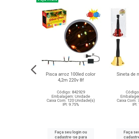
na 150led bco
Pisca arroz 100led color
Sineta de 
x40cm 220v 8f
4,2m 220v 8f
: 840985
Código: 842929
Código
m: Unidade
Embalagem: Unidade
Embalage
60 Unidade(s)
Caixa Com: 120 Unidade(s)
Caixa Com: 
: 9.75%
IPI: 9.75%
IPI:
u login ou
Faça seu login ou
Faça seu
e-se para
cadastre-se para
cadastr