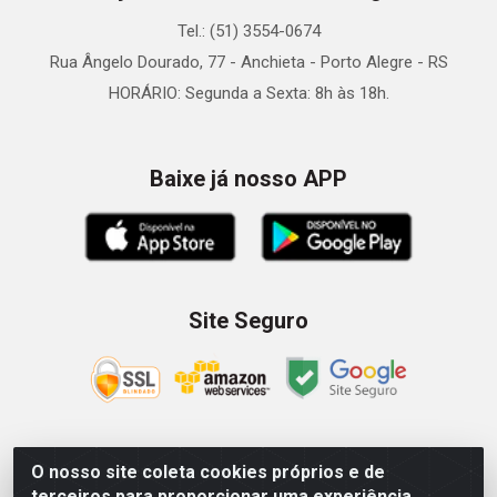
Tel.: (51) 3554-0674
Rua Ângelo Dourado, 77 - Anchieta - Porto Alegre - RS
HORÁRIO: Segunda a Sexta: 8h às 18h.
Baixe já nosso APP
Site Seguro
O nosso site coleta cookies próprios e de
Zein Importação e Comércio LTDA - Av. Senador Queiróz, 274
terceiros para proporcionar uma experiência