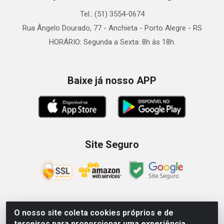
Tel.: (51) 3554-0674
Rua Ângelo Dourado, 77 - Anchieta - Porto Alegre - RS
HORÁRIO: Segunda a Sexta: 8h às 18h.
Baixe já nosso APP
Site Seguro
O nosso site coleta cookies próprios e de
Zein Importação e Comércio LTDA - Av. Senador Queiróz, 274
terceiros para proporcionar uma experiência