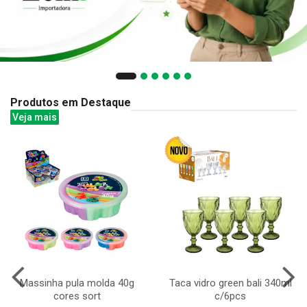
Produtos em Destaque
Veja mais
Massinha pula molda 40g
Taca vidro green bali 340ml
cores sort
c/6pcs