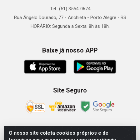
Tel.: (51) 3554-0674
Rua Ângelo Dourado, 77 - Anchieta - Porto Alegre - RS
HORÁRIO: Segunda a Sexta: 8h às 18h.
Baixe já nosso APP
Site Seguro
O nosso site coleta cookies próprios e de
Zein Importação e Comércio LTDA - Av. Senador Queiróz, 274
terceiros para proporcionar uma experiência