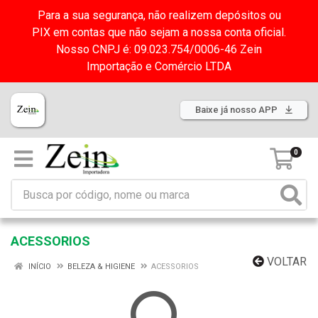
Para a sua segurança, não realizem depósitos ou
PIX em contas que não sejam a nossa conta oficial.
Nosso CNPJ é: 09.023.754/0006-46 Zein
Importação e Comércio LTDA
Baixe já nosso APP
0
ACESSORIOS
VOLTAR
INÍCIO
BELEZA & HIGIENE
ACESSORIOS