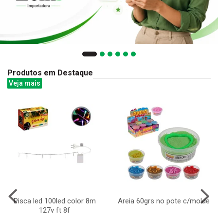
Produtos em Destaque
Veja mais
Pisca led 100led color 8m
Areia 60grs no pote c/molde
127v ft 8f