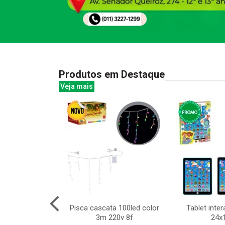
Produtos em Destaque
Veja mais
isca e apaga
Pisca cascata 100led color
Tablet inter
6pcs
3m 220v 8f
24x