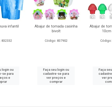
uva infantil
Abajur de tomada casinha
Abajur de to
bivolt
10cm 
: 832332
Código: 837902
Código:
 login ou
Faça seu login ou
Faça seu
e-se para
cadastre-se para
cadastre
reços e
ver preços e
ver pr
prar
comprar
com