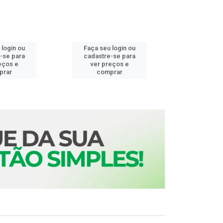
 login ou
Faça seu login ou
Faça seu 
-se para
cadastre-se para
cadastre
eços e
ver preços e
ver pr
prar
comprar
comp