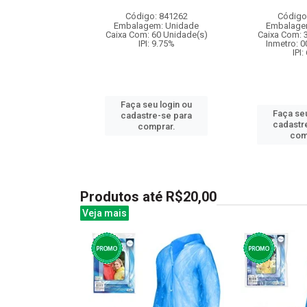
: 838972
Código: 841262
Código
m: Unidade
Embalagem: Unidade
Embalage
120 Unidade(s)
Caixa Com: 60 Unidade(s)
Caixa Com: 
007708/2019
IPI: 9.75%
Inmetro: 
IPI:
u login ou
Faça seu login ou
Faça seu
e-se para
cadastre-se para
cadastr
prar.
comprar.
com
Produtos até R$20,00
Veja mais