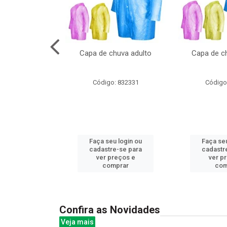
cal com oculos
Capa de chuva adulto
Capa de ch
3cm
: 844379
Código: 832331
Código
u login ou
Faça seu login ou
Faça seu
e-se para
cadastre-se para
cadastr
reços e
ver preços e
ver p
mprar
comprar
com
Confira as Novidades
Veja mais