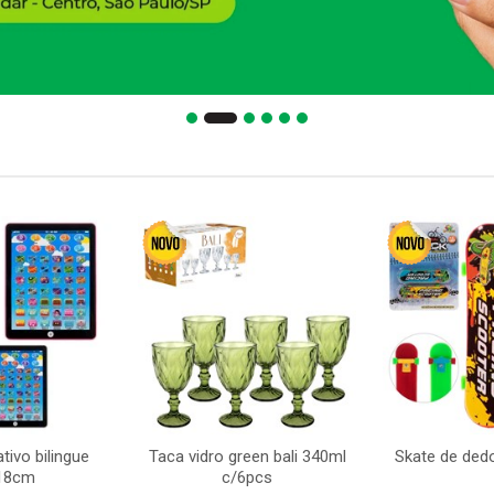
ativo bilingue
Taca vidro green bali 340ml
Skate de ded
18cm
c/6pcs