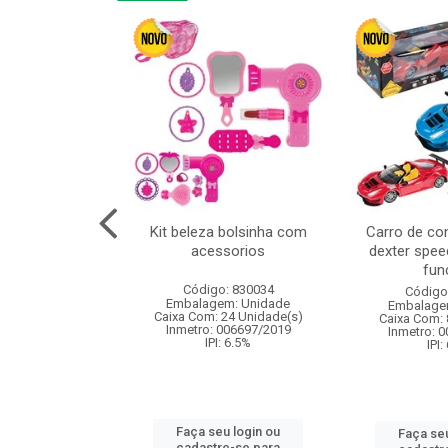
linha duo 2m
Kit beleza bolsinha com
Carro de co
acessorios
dexter spee
fun
: 830825
Código: 830034
Código
m: Unidade
Embalagem: Unidade
Embalage
144 Unidade(s)
Caixa Com: 24 Unidade(s)
Caixa Com: 
I: 13%
Inmetro: 006697/2019
Inmetro: 
IPI: 6.5%
IPI:
u login ou
Faça seu login ou
Faça seu
e-se para
cadastre-se para