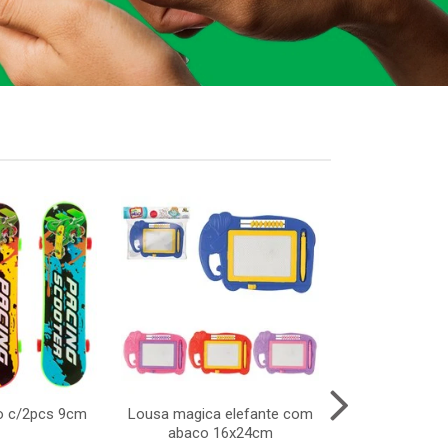
o c/2pcs 9cm
Lousa magica elefante com
Abajur de to
abaco 16x24cm
bivolt melh