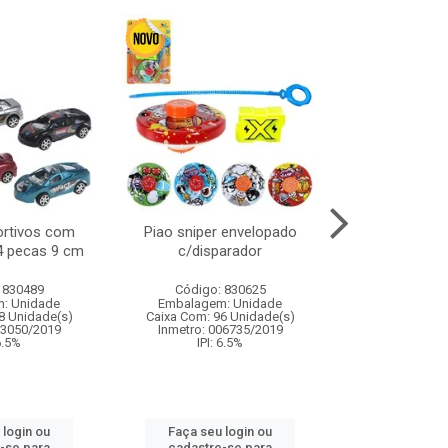
ortivos com
Piao sniper envelopado
Carro de polici
 4 pecas 9 cm
c/disparador
com controle
funco
 830489
Código: 830625
Código:
: Unidade
Embalagem: Unidade
Embalagem
8 Unidade(s)
Caixa Com: 96 Unidade(s)
Caixa Com: 2
03050/2019
Inmetro: 006735/2019
Inmetro: 12444
 6.5%
IPI: 6.5%
IPI: 
 login ou
Faça seu login ou
Faça seu 
-se para
cadastre-se para