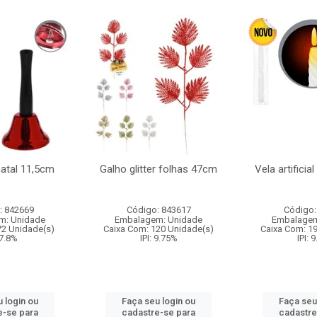
natal 11,5cm
Galho glitter folhas 47cm
Vela artificia
: 842669
Código: 843617
Código:
m: Unidade
Embalagem: Unidade
Embalagem
72 Unidade(s)
Caixa Com: 120 Unidade(s)
Caixa Com: 1
 7.8%
IPI: 9.75%
IPI: 
 login ou
Faça seu login ou
Faça seu
e-se para
cadastre-se para
cadastre