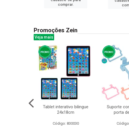
cadastr
prar.
comprar.
com
Promoções Zein
Veja mais
huva adulto
Tablet interativo bilingue
Suporte co
24x18cm
porta d
: 832331
Código: 830030
Código