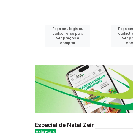
u login ou
Faça seu login ou
Faça seu
e-se para
cadastre-se para
cadastr
reços e
ver preços e
ver p
mprar
comprar
com
Especial de Natal Zein
Veja mais