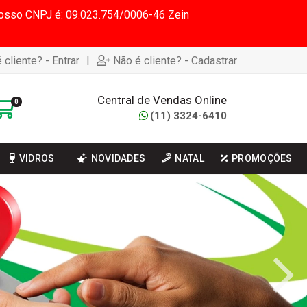
 Nosso CNPJ é: 09.023.754/0006-46 Zein
|
 cliente? - Entrar
Não é cliente? - Cadastrar
Central de Vendas Online
0
(11) 3324-6410
VIDROS
NOVIDADES
NATAL
PROMOÇÕES