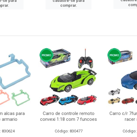
e-se para
cadastre-se para
comp
prar.
comprar.
m alcas para
Carro de controle remoto
Carro c/r 7fu
e armario
convexi 1:18 com 7 funcoes
racer
: 830624
Código: 830477
Código: