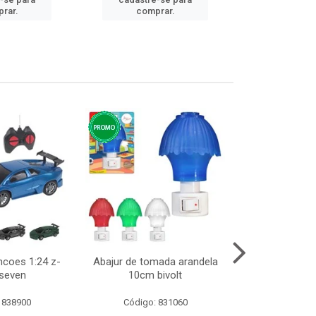
cadastre
rar.
comprar.
comp
ncoes 1:24 z-
Abajur de tomada arandela
Cesto telad
 seven
10cm bivolt
dobravel
 838900
Código: 831060
Código: