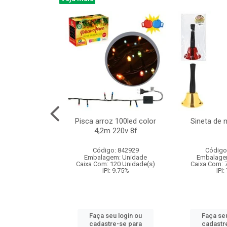
na 150led bco
Pisca arroz 100led color
Sineta de 
x40cm 220v 8f
4,2m 220v 8f
: 840985
Código: 842929
Código
m: Unidade
Embalagem: Unidade
Embalage
60 Unidade(s)
Caixa Com: 120 Unidade(s)
Caixa Com: 
: 9.75%
IPI: 9.75%
IPI:
u login ou
Faça seu login ou
Faça seu
e-se para
cadastre-se para
cadastr