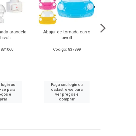
mada arandela
Abajur de tomada carro
Abajur de to
bivolt
bivolt
bivol
 831060
Código: 837899
Código:
 login ou
Faça seu login ou
Faça seu 
-se para
cadastre-se para
cadastre
eços e
ver preços e
ver pr
prar
comprar
comp