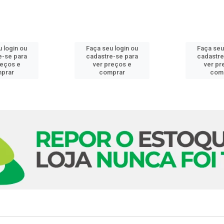
 login ou
Faça seu login ou
Faça seu
e-se para
cadastre-se para
cadastre
reços e
ver preços e
ver pr
prar
comprar
com