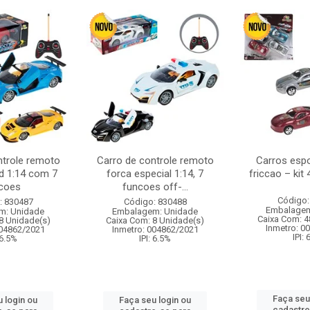
ntrole remoto
Carro de controle remoto
Carros esp
d 1:14 com 7
forca especial 1:14, 7
friccao – kit
coes
funcoes off-...
Código:
: 830487
Código: 830488
Embalagem
m: Unidade
Embalagem: Unidade
Caixa Com: 4
8 Unidade(s)
Caixa Com: 8 Unidade(s)
Inmetro: 0
004862/2021
Inmetro: 004862/2021
IPI:
 6.5%
IPI: 6.5%
Faça seu
 login ou
Faça seu login ou
cadastre