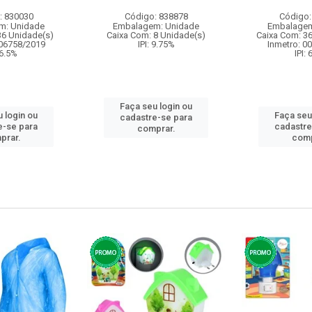
: 830030
Código: 838878
Código:
m: Unidade
Embalagem: Unidade
Embalagem
36 Unidade(s)
Caixa Com: 8 Unidade(s)
Caixa Com: 3
006758/2019
IPI: 9.75%
Inmetro: 0
 6.5%
IPI:
Faça seu login ou
 login ou
Faça seu
cadastre-se para
e-se para
cadastre
comprar.
prar.
comp