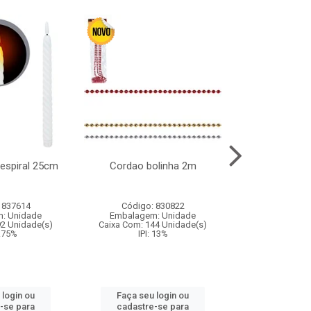
l espiral 25cm
Cordao bolinha 2m
Lata chap
 837614
Código: 830822
Código:
: Unidade
Embalagem: Unidade
Embalagem
92 Unidade(s)
Caixa Com: 144 Unidade(s)
Caixa Com: 6
9.75%
IPI: 13%
IPI: 
 login ou
Faça seu login ou
Faça seu 
-se para
cadastre-se para
cadastre