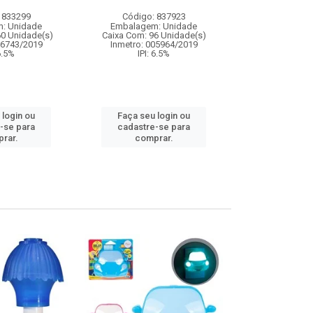
 833299
Código: 837923
Código:
: Unidade
Embalagem: Unidade
Embalagem
60 Unidade(s)
Caixa Com: 96 Unidade(s)
Caixa Com: 12
06743/2019
Inmetro: 005964/2019
IPI: 9
 6.5%
IPI: 6.5%
Faça seu 
 login ou
Faça seu login ou
cadastre
-se para
cadastre-se para
comp
rar.
comprar.