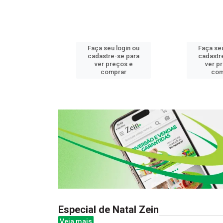
u login ou
Faça seu login ou
Faça seu
e-se para
cadastre-se para
cadastr
reços e
ver preços e
ver p
mprar
comprar
com
Especial de Natal Zein
Veja mais