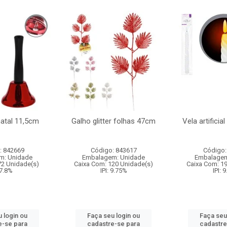
natal 11,5cm
Galho glitter folhas 47cm
Vela artificia
: 842669
Código: 843617
Código:
m: Unidade
Embalagem: Unidade
Embalagem
72 Unidade(s)
Caixa Com: 120 Unidade(s)
Caixa Com: 1
 7.8%
IPI: 9.75%
IPI: 
 login ou
Faça seu login ou
Faça seu
e-se para
cadastre-se para
cadastre