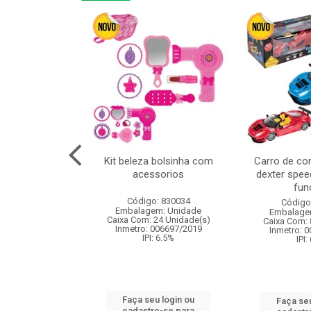
or 4cm 6pcs
Kit beleza bolsinha com
Carro de co
acessorios
dexter spee
fun
: 830836
Código: 830034
Código
m: Unidade
Embalagem: Unidade
Embalage
120 Unidade(s)
Caixa Com: 24 Unidade(s)
Caixa Com: 
I: 13%
Inmetro: 006697/2019
Inmetro: 
IPI: 6.5%
IPI:
u login ou
Faça seu login ou
Faça seu
e-se para
cadastre-se para