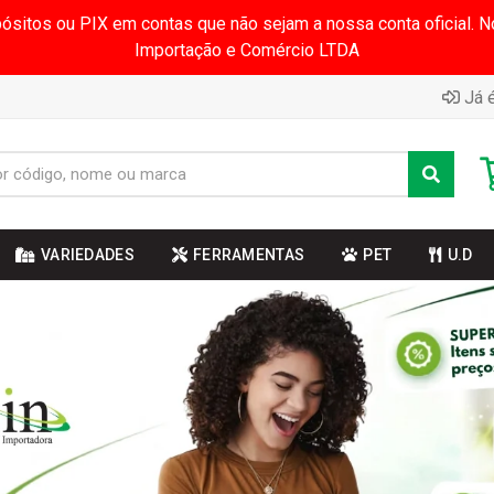
pósitos ou PIX em contas que não sejam a nossa conta oficial.
Importação e Comércio LTDA
Já é
VARIEDADES
FERRAMENTAS
PET
U.D