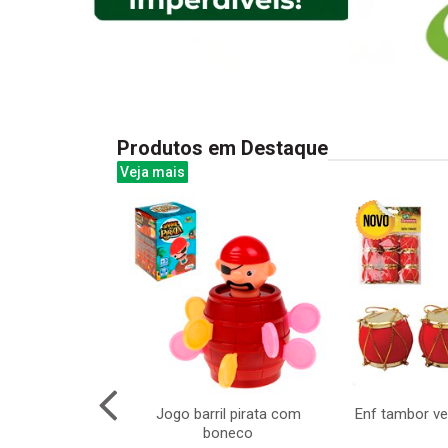
Produtos em Destaque
Veja mais
a elefante com
Jogo barril pirata com
Enf tambor v
 16x24cm
boneco