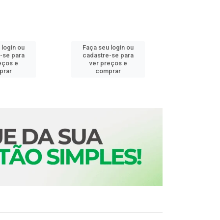
 login ou
Faça seu login ou
Faça seu 
-se para
cadastre-se para
cadastre
eços e
ver preços e
ver pr
prar
comprar
comp