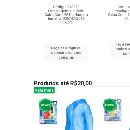
: 837923
Código: 842213
Código
m: Unidade
Embalagem: Unidade
Embalage
96 Unidade(s)
Caixa Com: 96 Unidade(s)
Caixa Com: 1
005964/2019
Inmetro: 006747/2019
IPI
: 6.5%
IPI: 6.5%
Faça seu
u login ou
Faça seu login ou
cadastr
e-se para
cadastre-se para
com
prar.
comprar.
Produtos até R$20,00
Veja mais