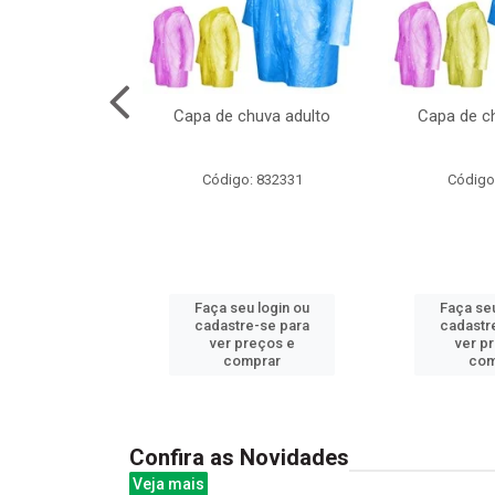
no pote c/molde
Capa de chuva adulto
Capa de ch
: 839020
Código: 832331
Código
u login ou
Faça seu login ou
Faça seu
e-se para
cadastre-se para
cadastr
reços e
ver preços e
ver p
mprar
comprar
com
Confira as Novidades
Veja mais