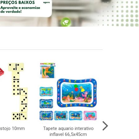
estojo 10mm
Tapete aquario interativo
Pisca arroz 
inflavel 66,5x45cm
4,2m 2