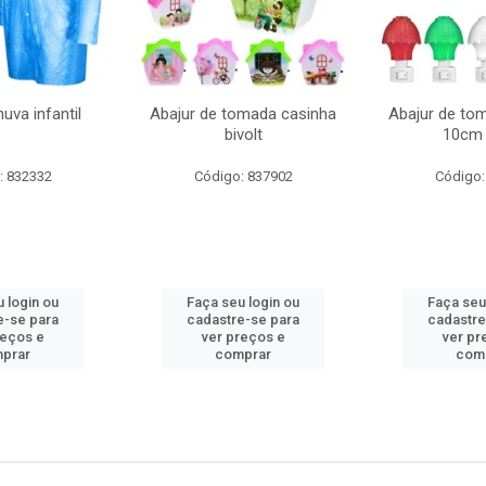
uva infantil
Abajur de tomada casinha
Abajur de to
bivolt
10cm 
: 832332
Código: 837902
Código:
 login ou
Faça seu login ou
Faça seu
e-se para
cadastre-se para
cadastre
reços e
ver preços e
ver pr
prar
comprar
com