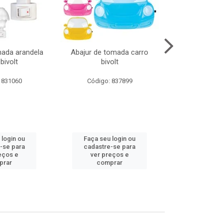
mada arandela
Abajur de tomada carro
Abajur de to
bivolt
bivolt
bivol
 831060
Código: 837899
Código:
 login ou
Faça seu login ou
Faça seu 
-se para
cadastre-se para
cadastre
eços e
ver preços e
ver pr
prar
comprar
comp