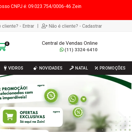
 Nosso CNPJ é: 09.023.754/0006-46 Zein
|
 cliente? - Entrar
Não é cliente? - Cadastrar
Central de Vendas Online
0
(11) 3324-6410
VIDROS
NOVIDADES
NATAL
PROMOÇÕES