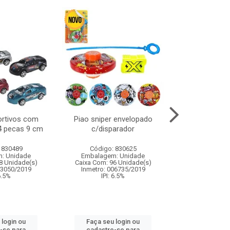
ortivos com
Piao sniper envelopado
Carro de polici
 4 pecas 9 cm
c/disparador
com controle
funco
 830489
Código: 830625
Código:
: Unidade
Embalagem: Unidade
Embalagem
8 Unidade(s)
Caixa Com: 96 Unidade(s)
Caixa Com: 2
03050/2019
Inmetro: 006735/2019
Inmetro: 12444
 6.5%
IPI: 6.5%
IPI: 
 login ou
Faça seu login ou
Faça seu 
-se para
cadastre-se para