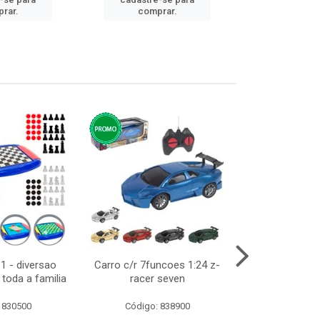
cadastre
rar.
comprar.
comp
1 - diversao
Carro c/r 7funcoes 1:24 z-
Abajur de tom
toda a familia
racer seven
10cm b
 830500
Código: 838900
Código: