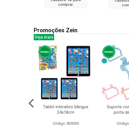
cadastr
prar.
comprar.
com
Promoções Zein
Veja mais
o interativo
Tablet interativo bilingue
Suporte co
l 17x13cm
24x18cm
porta d
: 832384
Código: 830030
Código