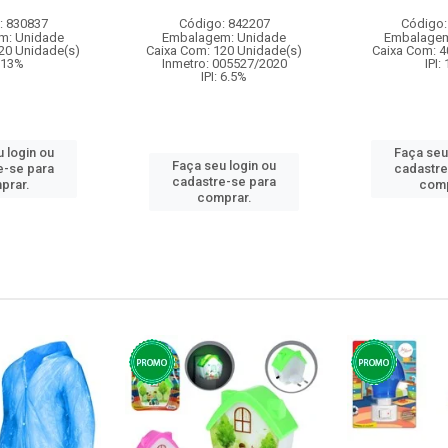
: 830837
Código: 842207
Código:
m: Unidade
Embalagem: Unidade
Embalagem
20 Unidade(s)
Caixa Com: 120 Unidade(s)
Caixa Com: 4
: 13%
Inmetro: 005527/2020
IPI:
IPI: 6.5%
 login ou
Faça seu
Faça seu login ou
e-se para
cadastre
cadastre-se para
prar.
comp
comprar.