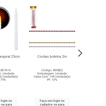
l espiral 25cm
Cordao bolinha 2m
Lata chap
 837614
Código: 830822
Código:
: Unidade
Embalagem: Unidade
Embalagem
92 Unidade(s)
Caixa Com: 144 Unidade(s)
Caixa Com: 6
9.75%
IPI: 13%
IPI: 
 login ou
Faça seu login ou
Faça seu 
-se para
cadastre-se para
cadastre