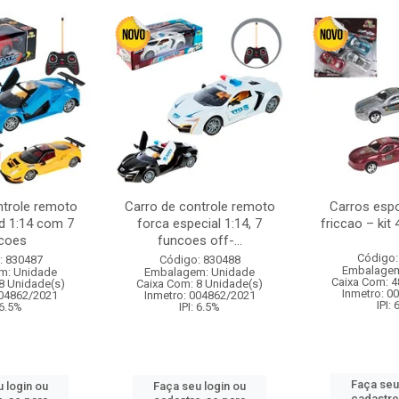
ntrole remoto
Carro de controle remoto
Carros esp
d 1:14 com 7
forca especial 1:14, 7
friccao – kit
coes
funcoes off-...
Código:
: 830487
Código: 830488
Embalagem
m: Unidade
Embalagem: Unidade
Caixa Com: 4
8 Unidade(s)
Caixa Com: 8 Unidade(s)
Inmetro: 0
004862/2021
Inmetro: 004862/2021
IPI:
 6.5%
IPI: 6.5%
Faça seu
 login ou
Faça seu login ou
cadastre