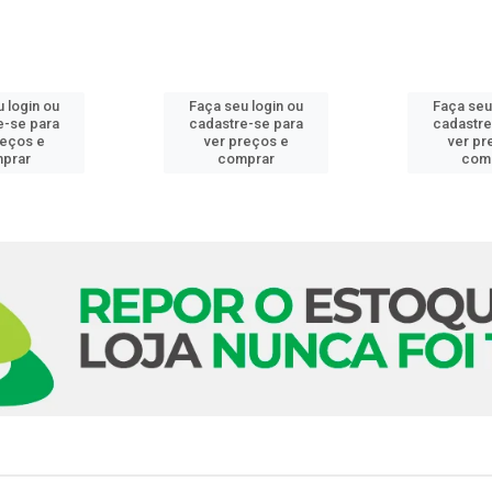
 login ou
Faça seu login ou
Faça seu
e-se para
cadastre-se para
cadastre
reços e
ver preços e
ver pr
prar
comprar
com