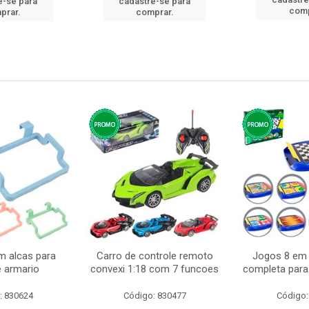
e-se para
cadastre-se para
comp
prar.
comprar.
m alcas para
Carro de controle remoto
Jogos 8 em 
e armario
convexi 1:18 com 7 funcoes
completa para 
: 830624
Código: 830477
Código: