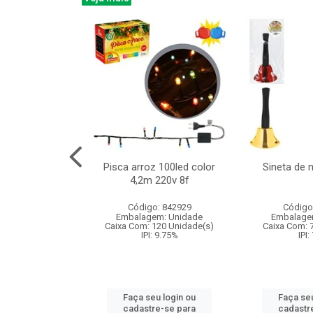
na 150led bco
Pisca arroz 100led color
Sineta de 
x40cm 220v 8f
4,2m 220v 8f
: 840985
Código: 842929
Código
m: Unidade
Embalagem: Unidade
Embalage
60 Unidade(s)
Caixa Com: 120 Unidade(s)
Caixa Com: 
: 9.75%
IPI: 9.75%
IPI:
u login ou
Faça seu login ou
Faça seu
e-se para
cadastre-se para
cadastr