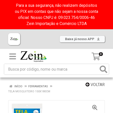
Para a sua segurança, não realizem depósitos
ou PIX em contas que não sejam a nossa conta
oficial. Nosso CNPJ é: 09.023.754/0006-46
Zein Importação e Comércio LTDA
Baixe já nosso APP
0
VOLTAR
INÍCIO
FERRAMENTAS
TELA MOSQUITEIRO 150X180CM