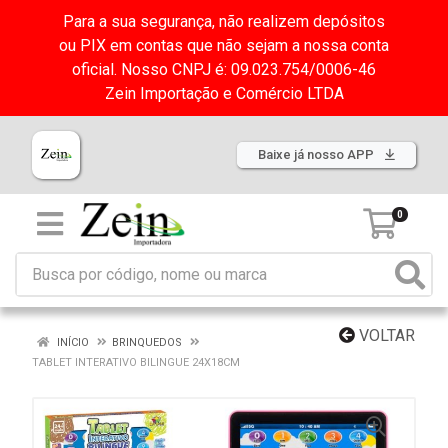
Para a sua segurança, não realizem depósitos
ou PIX em contas que não sejam a nossa conta
oficial. Nosso CNPJ é: 09.023.754/0006-46
Zein Importação e Comércio LTDA
Baixe já nosso APP
0
VOLTAR
INÍCIO
BRINQUEDOS
TABLET INTERATIVO BILINGUE 24X18CM