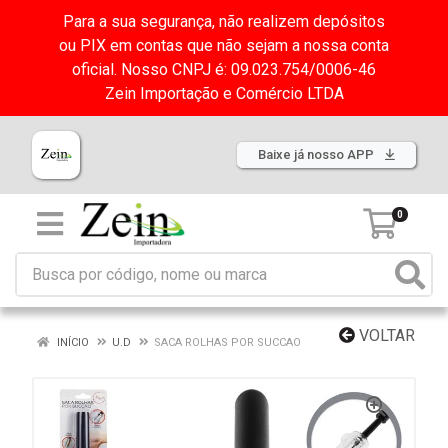
Para a sua segurança, não realizem depósitos
ou PIX em contas que não sejam a nossa conta
oficial. Nosso CNPJ é: 09.023.754/0006-46
Zein Importação e Comércio LTDA
Baixe já nosso APP
0
VOLTAR
INÍCIO
U.D
SACA ROLHAS POR SUCCAO