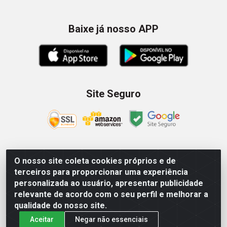
Baixe já nosso APP
Site Seguro
O nosso site coleta cookies próprios e de
Zein Importação e Comércio LTDA - Av. Senador
terceiros para proporcionar uma experiência
Queiróz, 274 - 12º e 13º andar - Centro, São Paulo/SP –
personalizada ao usuário, apresentar publicidade
CNPJ 09.023.754/0006-46
relevante de acordo com o seu perfil e melhorar a
qualidade do nosso site.
Aceitar
Negar não essenciais