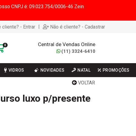
 Nosso CNPJ é: 09.023.754/0006-46 Zein
|
 cliente? - Entrar
Não é cliente? - Cadastrar
Central de Vendas Online
0
(11) 3324-6410
VIDROS
NOVIDADES
NATAL
PROMOÇÕES
VOLTAR
l urso luxo p/presente