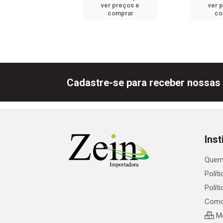
er preços e
ver preços e
ver 
comprar
comprar
co
Cadastre-se para receber nossas 
Inst
Quem
Polít
Polít
Como
Me