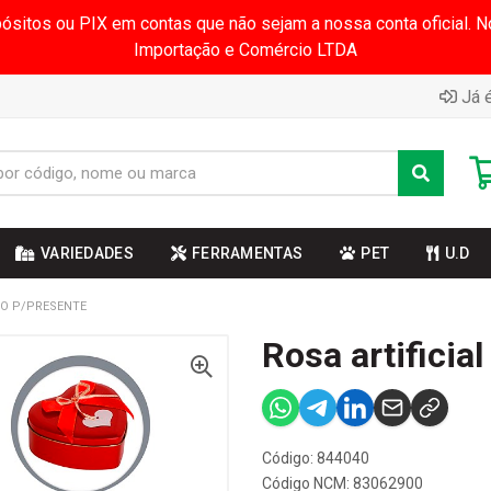
pósitos ou PIX em contas que não sejam a nossa conta oficial.
Importação e Comércio LTDA
Já é
VARIEDADES
FERRAMENTAS
PET
U.D
XO P/PRESENTE
Rosa artificia
Código: 844040
Código NCM: 83062900