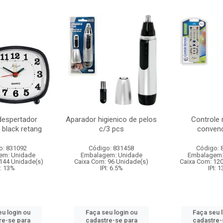
despertador
Aparador higienico de pelos
Controle
 black retang
c/3 pcs
convenc
o: 831092
Código: 831458
Código: 
em: Unidade
Embalagem: Unidade
Embalagem:
144 Unidade(s)
Caixa Com: 96 Unidade(s)
Caixa Com: 12
I: 13%
IPI: 6.5%
IPI: 
u login ou
Faça seu login ou
Faça seu 
re-se para
cadastre-se para
cadastre-