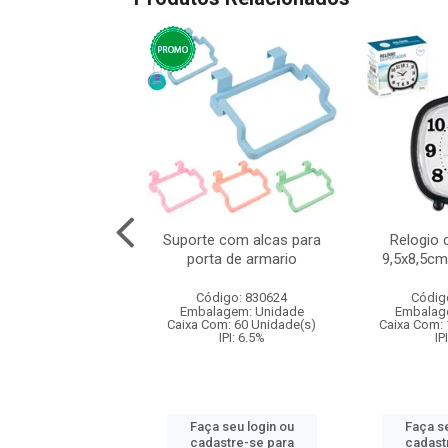
ete seguranca
Suporte com alcas para
Relogio 
cs 4 tamanhos
porta de armario
9,5x8,5cm
digo: 831777
Código: 830624
Códig
agem: Unidade
Embalagem: Unidade
Embalag
m: 120 Unidade(s)
Caixa Com: 60 Unidade(s)
Caixa Com: 
IPI: 9.75%
IPI: 6.5%
IP
 seu login ou
Faça seu login ou
Faça se
astre-se para
cadastre-se para
cadast