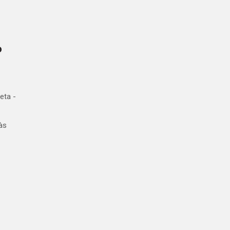
o
eta -
às