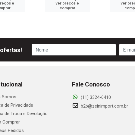
preços e
ver preços e
ver pre
mprar
comprar
comp
ofertas!
itucional
Fale Conosco
 Somos
(11) 3324-6410
ica de Privacidade
b2b@zeinimport.com.br
ica de Troca e Devolução
 Comprar
us Pedidos