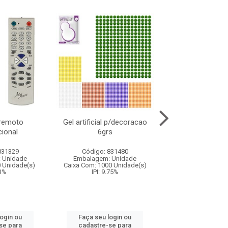
 remoto
Gel artificial p/decoracao
Alfinete seg
ional
6grs
c/100pcs 4 t
831329
Código: 831480
Código: 831
 Unidade
Embalagem: Unidade
Embalagem: U
0 Unidade(s)
Caixa Com: 1000 Unidade(s)
Caixa Com: 120 U
13%
IPI: 9.75%
IPI: 9.75%
login ou
Faça seu login ou
Faça seu log
se para
cadastre-se para
cadastre-se 