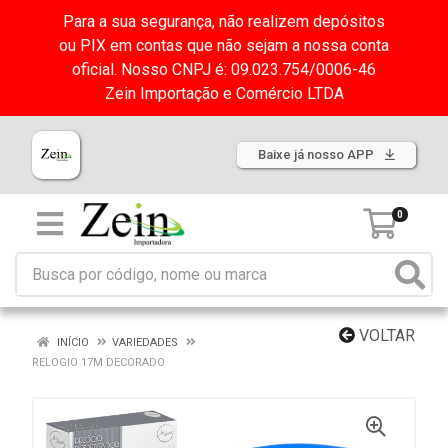
Para a sua segurança, não realizem depósitos
ou PIX em contas que não sejam a nossa conta
oficial. Nosso CNPJ é: 09.023.754/0006-46
Zein Importação e Comércio LTDA
Baixe já nosso APP
0
VOLTAR
INÍCIO
VARIEDADES
RELOGIO 17M DECORADO