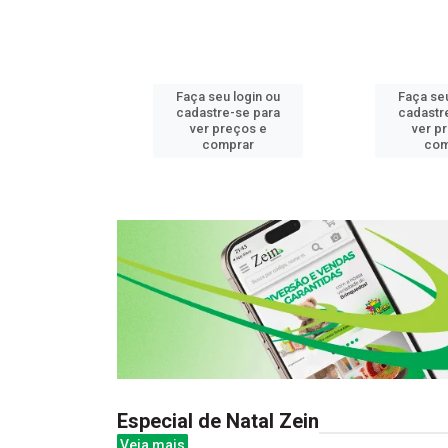
u login ou
Faça seu login ou
Faça seu
e-se para
cadastre-se para
cadastr
reços e
ver preços e
ver p
mprar
comprar
com
Especial de Natal Zein
Veja mais