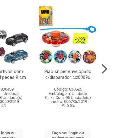
ortivos com
Piao sniper envelopado
Carro de polici
 4 pecas 9 cm
c/disparador cx:00096
com controle
funco
 830489
Código: 830625
Código:
: Unidade
Embalagem: Unidade
Embalagem
8 Unidade(s)
Caixa Com: 96 Unidade(s)
Caixa Com: 2
03050/2019
Inmetro: 006735/2019
Inmetro: 12444
 6.5%
IPI: 6.5%
IPI: 
 login ou
Faça seu login ou
Faça seu 
-se para
cadastre-se para