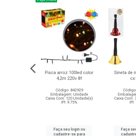
na 150led bco
Pisca arroz 100led color
Sineta de 
x40cm 220v 8f
4,2m 220v 8f
cx
:060
Código: 842929
Código
: 840985
Embalagem: Unidade
Embalage
m: Unidade
Caixa Com: 120 Unidade(s)
Caixa Com: 
60 Unidade(s)
IPI: 9.75%
IPI:
: 9.75%
Faça seu login ou
Faça seu
u login ou
cadastre-se para
cadastr
e-se para