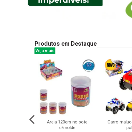
Produtos em Destaque
Veja mais
re madeira
Areia 120grs no pote
Carro maluco
tes 16x10cm
c/molde
pol