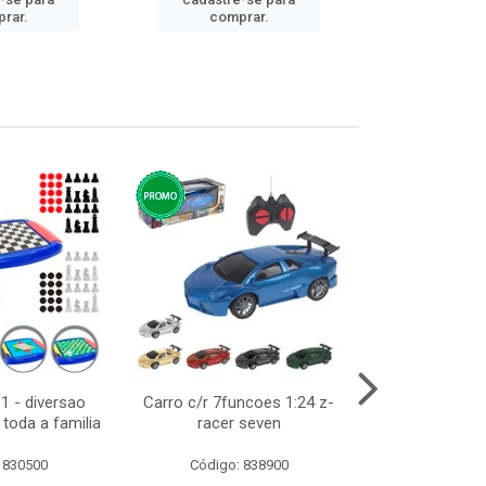
cadastre
rar.
comprar.
comp
1 - diversao
Carro c/r 7funcoes 1:24 z-
Abajur de tom
toda a familia
racer seven
10cm bivol
 830500
Código: 838900
Código: