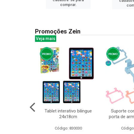
cadastr
prar.
comprar.
com
Promoções Zein
Veja mais
o interativo
Tablet interativo bilingue
Suporte co
13cm cx:00048
24x18cm
porta de arm
: 832384
Código: 830030
Código