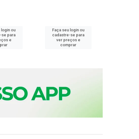
 login ou
Faça seu login ou
Faça seu 
-se para
cadastre-se para
cadastre
eços e
ver preços e
ver pr
prar
comprar
comp