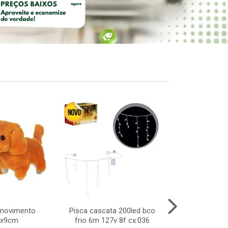
/movimento
Pisca cascata 200led bco
Noel musical
2x9cm
frio 6m 127v 8f cx:036
14x33cm