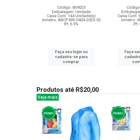
: 841731
Código: 839023
Código
m: Unidade
Embalagem: Unidade
Embalage
48 Unidade(s)
Caixa Com: 144 Unidade(s)
Caixa Com: 
I: 13%
Inmetro: ABCP-BRI-0404-2023-53
Inmetro: 
IPI: 6.5%
IPI:
u login ou
Faça seu login ou
Faça seu
e-se para
cadastre-se para
cadastr
prar.
comprar.
com
Produtos até R$20,00
Veja mais