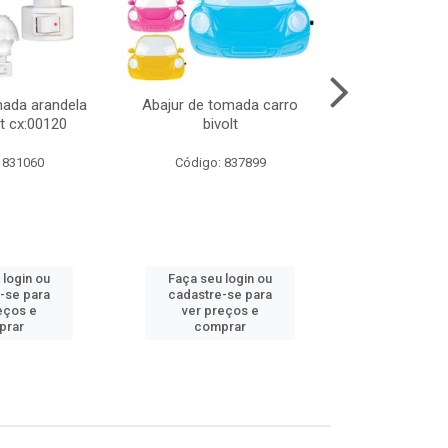
mada arandela
Abajur de tomada carro
Abajur de to
t cx:00120
bivolt
bivol
 831060
Código: 837899
Código:
 login ou
Faça seu login ou
Faça seu 
-se para
cadastre-se para
cadastre
eços e
ver preços e
ver pr
prar
comprar
comp