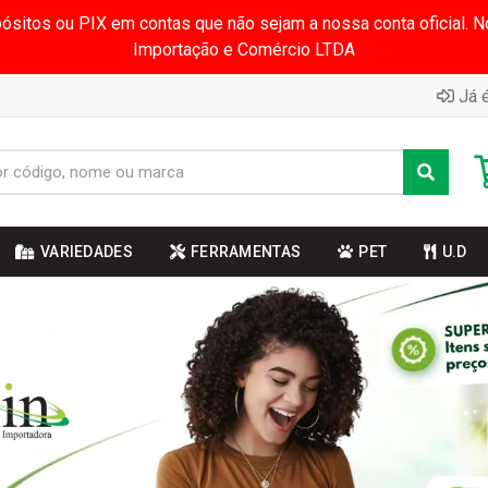
pósitos ou PIX em contas que não sejam a nossa conta oficial.
Importação e Comércio LTDA
Já é
VARIEDADES
FERRAMENTAS
PET
U.D