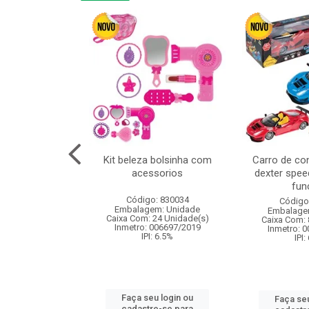
cm 6pcs cx:120
Kit beleza bolsinha com
Carro de co
acessorios
dexter spee
fun
: 830836
Código: 830034
Código
m: Unidade
Embalagem: Unidade
Embalage
120 Unidade(s)
Caixa Com: 24 Unidade(s)
Caixa Com: 
I: 13%
Inmetro: 006697/2019
Inmetro: 
IPI: 6.5%
IPI:
u login ou
Faça seu login ou
Faça seu
e-se para
cadastre-se para