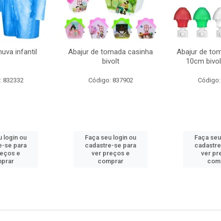
uva infantil
Abajur de tomada casinha
Abajur de to
bivolt
10cm bivol
: 832332
Código: 837902
Código:
 login ou
Faça seu login ou
Faça seu
e-se para
cadastre-se para
cadastre
reços e
ver preços e
ver pr
prar
comprar
com