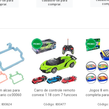
e-se para
cadastre-se para
comp
prar.
comprar.
m alcas para
Carro de controle remoto
Jogos 8 em 
ario cx:00060
convexi 1:18 com 7 funcoes
completa para 
: 830624
Código: 830477
Código: