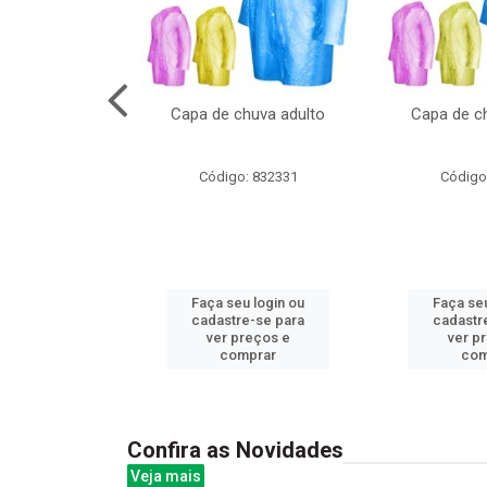
no pote c/molde
Capa de chuva adulto
Capa de ch
: 839020
Código: 832331
Código
u login ou
Faça seu login ou
Faça seu
e-se para
cadastre-se para
cadastr
reços e
ver preços e
ver p
mprar
comprar
com
Confira as Novidades
Veja mais