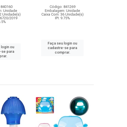
 840160
Código: 841269
Código:
: Unidade
Embalagem: Unidade
Embalagem
2 Unidade(s)
Caixa Com: 36 Unidade(s)
Caixa Com: 1
06720/2019
IPI: 9.75%
IPI: 
 6.5%
Faça seu login ou
Faça seu 
 login ou
cadastre-se para
cadastre
-se para
comprar.
comp
rar.