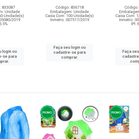
: 833087
Código: 836718
Código:
m: Unidade
Embalagem: Unidade
Embalagem
60 Unidade(s)
Caixa Com: 100 Unidade(s)
Caixa Com: 1
005080/2019
Inmetro: 007517/2019
Inmetro: 0
 6.5%
IPI:
Faça seu login ou
 login ou
Faça seu
cadastre-se para
e-se para
cadastre
comprar.
prar.
comp