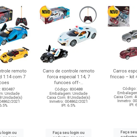
ntrole remoto
Carro de controle remoto
Carros esp
d 1:14 com 7
forca especial 1:14, 7
friccao – kit
coes
funcoes off-...
Código:
: 830487
Código: 830488
Embalagem
m: Unidade
Embalagem: Unidade
Caixa Com: 4
8 Unidade(s)
Caixa Com: 8 Unidade(s)
Inmetro: 0
004862/2021
Inmetro: 004862/2021
IPI:
 6.5%
IPI: 6.5%
Faça seu
 login ou
Faça seu login ou
cadastre