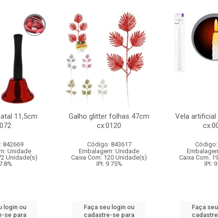
natal 11,5cm
Galho glitter folhas 47cm
Vela artificia
:072
cx:0120
cx:0
: 842669
Código: 843617
Código:
m: Unidade
Embalagem: Unidade
Embalagem
72 Unidade(s)
Caixa Com: 120 Unidade(s)
Caixa Com: 1
 7.8%
IPI: 9.75%
IPI: 
 login ou
Faça seu login ou
Faça seu
e-se para
cadastre-se para
cadastre