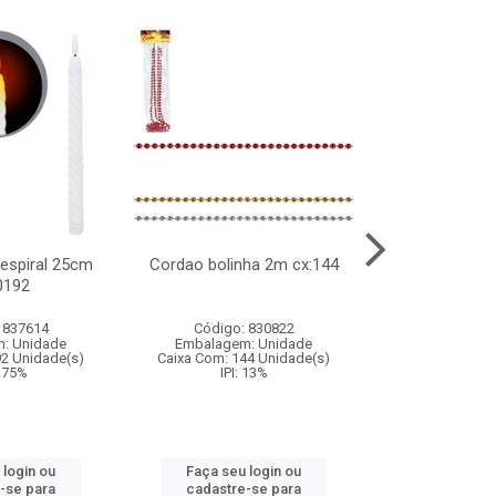
l espiral 25cm
Cordao bolinha 2m cx:144
Lata chap
0192
cx:0
 837614
Código: 830822
Código:
: Unidade
Embalagem: Unidade
Embalagem
92 Unidade(s)
Caixa Com: 144 Unidade(s)
Caixa Com: 6
9.75%
IPI: 13%
IPI: 
 login ou
Faça seu login ou
Faça seu 
-se para
cadastre-se para
cadastre