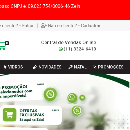
 Nosso CNPJ é: 09.023.754/0006-46 Zein
|
 cliente? - Entrar
Não é cliente? - Cadastrar
Central de Vendas Online
0
(11) 3324-6410
VIDROS
NOVIDADES
NATAL
PROMOÇÕES