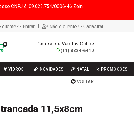
 Nosso CNPJ é: 09.023.754/0006-46 Zein
|
 cliente? - Entrar
Não é cliente? - Cadastrar
Central de Vendas Online
0
(11) 3324-6410
VIDROS
NOVIDADES
NATAL
PROMOÇÕES
VOLTAR
 trancada 11,5x8cm