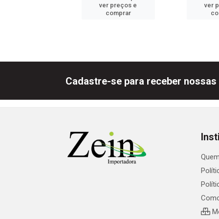
er preços e
ver preços e
ver 
comprar
comprar
co
Cadastre-se para receber nossas 
Inst
Quem
Polít
Polít
Como
Me