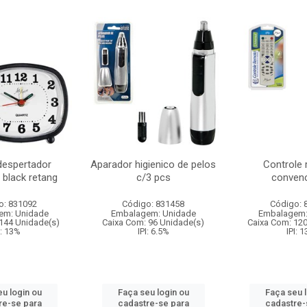
despertador
Aparador higienico de pelos
Controle
 black retang
c/3 pcs
convenc
o: 831092
Código: 831458
Código: 
em: Unidade
Embalagem: Unidade
Embalagem:
144 Unidade(s)
Caixa Com: 96 Unidade(s)
Caixa Com: 12
I: 13%
IPI: 6.5%
IPI: 
u login ou
Faça seu login ou
Faça seu 
re-se para
cadastre-se para
cadastre-