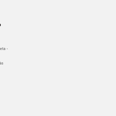
o
eta -
às