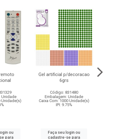
 remoto
Gel artificial p/decoracao
Alfinete seg
ional
6grs
c/100pcs 4 t
831329
Código: 831480
Código: 831
 Unidade
Embalagem: Unidade
Embalagem: U
0 Unidade(s)
Caixa Com: 1000 Unidade(s)
Caixa Com: 120 U
13%
IPI: 9.75%
IPI: 9.75%
login ou
Faça seu login ou
Faça seu log
se para
cadastre-se para
cadastre-se 