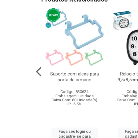
ete seguranca
Suporte com alcas para
Relogio 
cs 4 tamanhos
porta de armario
9,5x8,5cm
digo: 831777
Código: 830624
Códig
agem: Unidade
Embalagem: Unidade
Embalag
m: 120 Unidade(s)
Caixa Com: 60 Unidade(s)
Caixa Com: 
IPI: 9.75%
IPI: 6.5%
IP
 seu login ou
Faça seu login ou
Faça se
astre-se para
cadastre-se para
cadast