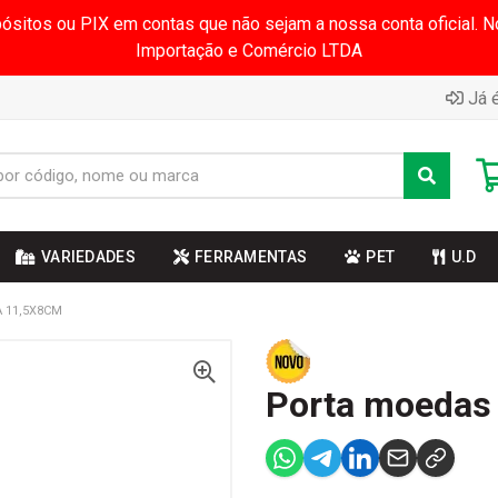
pósitos ou PIX em contas que não sejam a nossa conta oficial.
Importação e Comércio LTDA
Já é
VARIEDADES
FERRAMENTAS
PET
U.D
 11,5X8CM
Porta moedas