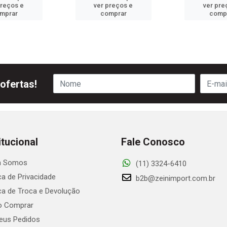
preços e
ver preços e
ver pre
mprar
comprar
comp
ofertas!
itucional
Fale Conosco
 Somos
(11) 3324-6410
ica de Privacidade
b2b@zeinimport.com.br
ica de Troca e Devolução
 Comprar
us Pedidos