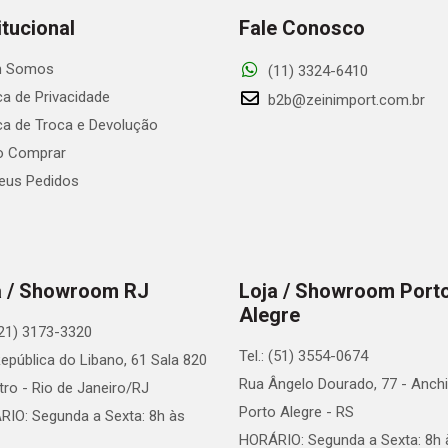
itucional
Fale Conosco
 Somos
(11) 3324-6410
ica de Privacidade
b2b@zeinimport.com.br
ica de Troca e Devolução
 Comprar
us Pedidos
a / Showroom RJ
Loja / Showroom Port
Alegre
 (21) 3173-3320
Tel.: (51) 3554-0674
epública do Libano, 61 Sala 820
Rua Ângelo Dourado, 77 - Anchi
tro - Rio de Janeiro/RJ
Porto Alegre - RS
IO: Segunda a Sexta: 8h às
HORÁRIO: Segunda a Sexta: 8h 