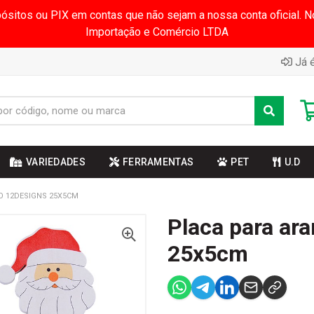
pósitos ou PIX em contas que não sejam a nossa conta oficial.
Importação e Comércio LTDA
Já é
VARIEDADES
FERRAMENTAS
PET
U.D
O 12DESIGNS 25X5CM
Placa para ar
25x5cm