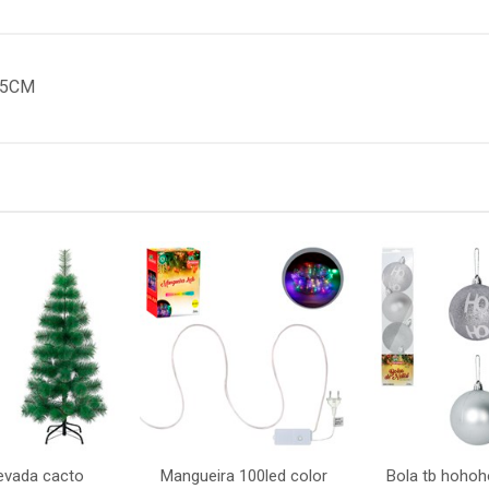
X5CM
evada cacto
Mangueira 100led color
Bola tb hoho