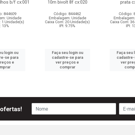
hos b/f cx:001
10m bivolt 8f cx:020
prata c
o: 844609
Código: 844462
Código: 
em: Unidade
Embalagem: Unidade
Embalagem:
 1 Unidade(s)
Caixa Com: 20 Unidade(s)
Caixa Com: 36
I: 13%
IPI: 9.75%
IPI: 
u login ou
Faça seu login ou
Faça seu 
re-se para
cadastre-se para
cadastre-
preços e
ver preços e
ver pre
mprar
comprar
comp
ofertas!