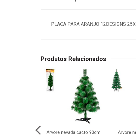
PLACA PARA ARANJO 12DESIGNS 25
Produtos Relacionados
 hohoho 5cm 9pcs
Arvore nevada cacto 90cm
Arvore n