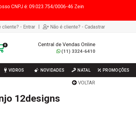
 Nosso CNPJ é: 09.023.754/0006-46 Zein
|
 cliente? - Entrar
Não é cliente? - Cadastrar
Central de Vendas Online
0
(11) 3324-6410
VIDROS
NOVIDADES
NATAL
PROMOÇÕES
VOLTAR
anjo 12designs