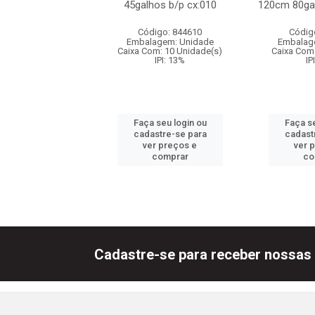
ose cx:036
45galhos b/p cx:010
120cm 80gal
digo: 844467
Código: 844610
Códig
agem: Unidade
Embalagem: Unidade
Embalag
om: 36 Unidade(s)
Caixa Com: 10 Unidade(s)
Caixa Com:
IPI: 13%
IPI: 13%
IP
 seu login ou
Faça seu login ou
Faça se
astre-se para
cadastre-se para
cadast
er preços e
ver preços e
ver 
comprar
comprar
co
Cadastre-se para receber nossas 