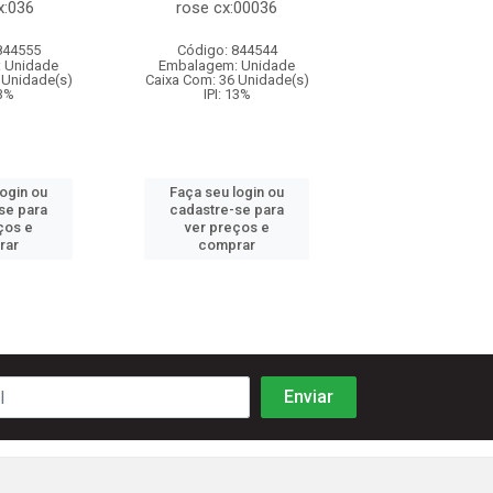
x:036
rose cx:00036
rose cx:0
844555
Código: 844544
Código: 844
 Unidade
Embalagem: Unidade
Embalagem: U
 Unidade(s)
Caixa Com: 36 Unidade(s)
Caixa Com: 36 Un
13%
IPI: 13%
IPI: 13%
login ou
Faça seu login ou
Faça seu log
se para
cadastre-se para
cadastre-se 
ços e
ver preços e
ver preços
rar
comprar
comprar