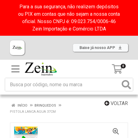
Para a sua segurança, não realizem depósitos
ou PIX em contas que não sejam a nossa conta
oficial. Nosso CNPJ é: 09.023.754/0006-46
Zein Importação e Comércio LTDA
Baixe já nosso APP
0
VOLTAR
INÍCIO
BRINQUEDOS
PISTOLA LANCA AGUA 37CM