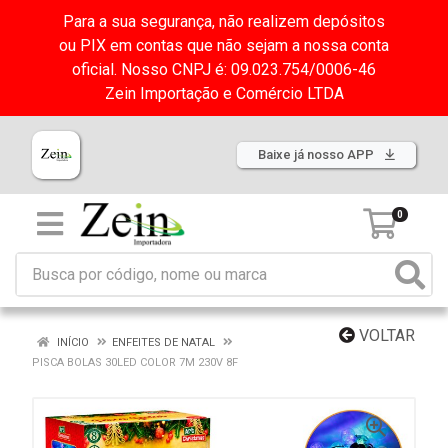
Para a sua segurança, não realizem depósitos
ou PIX em contas que não sejam a nossa conta
oficial. Nosso CNPJ é: 09.023.754/0006-46
Zein Importação e Comércio LTDA
Baixe já nosso APP
0
VOLTAR
INÍCIO
ENFEITES DE NATAL
PISCA BOLAS 30LED COLOR 7M 230V 8F