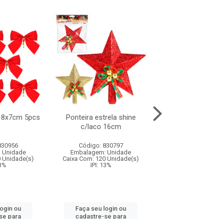
 8x7cm 5pcs
Ponteira estrela shine
Ponteira estrel
c/laco 16cm
14cm
830956
Código: 830797
Código: 830
 Unidade
Embalagem: Unidade
Embalagem: U
0 Unidade(s)
Caixa Com: 120 Unidade(s)
Caixa Com: 144 U
13%
IPI: 13%
IPI: 13%
login ou
Faça seu login ou
Faça seu log
se para
cadastre-se para
cadastre-se 