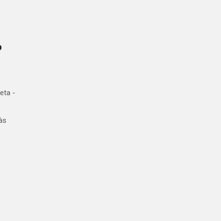
o
eta -
às