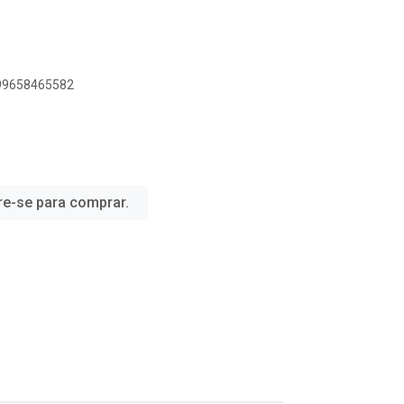
899658465582
re-se para comprar.