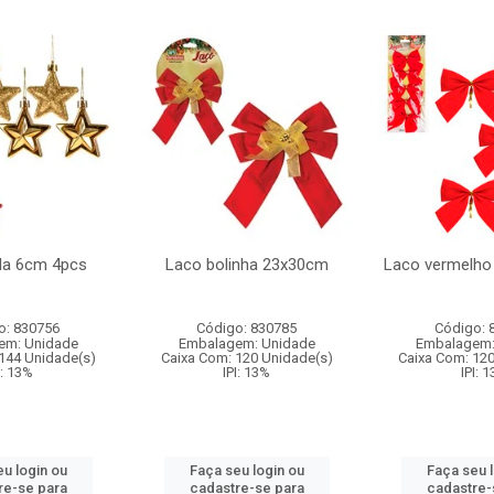
ela 6cm 4pcs
Laco bolinha 23x30cm
Laco vermelho
o: 830756
Código: 830785
Código: 
em: Unidade
Embalagem: Unidade
Embalagem:
144 Unidade(s)
Caixa Com: 120 Unidade(s)
Caixa Com: 12
I: 13%
IPI: 13%
IPI: 
u login ou
Faça seu login ou
Faça seu 
re-se para
cadastre-se para
cadastre-