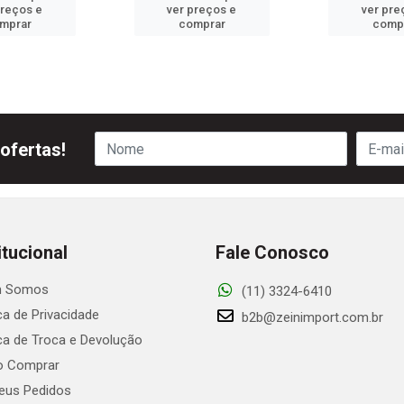
preços e
ver preços e
ver pre
mprar
comprar
comp
ofertas!
itucional
Fale Conosco
 Somos
(11) 3324-6410
ica de Privacidade
b2b@zeinimport.com.br
ica de Troca e Devolução
 Comprar
us Pedidos