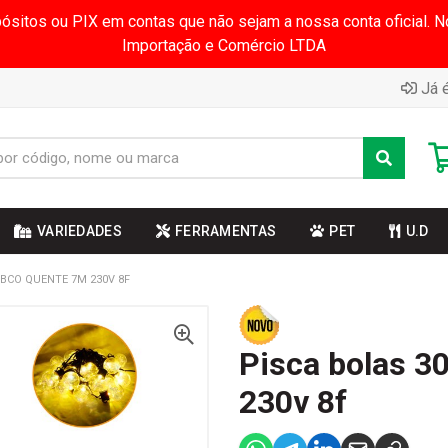
pósitos ou PIX em contas que não sejam a nossa conta oficial.
Importação e Comércio LTDA
Já é
VARIEDADES
FERRAMENTAS
PET
U.D
 BCO QUENTE 7M 230V 8F
Pisca bolas 3
230v 8f