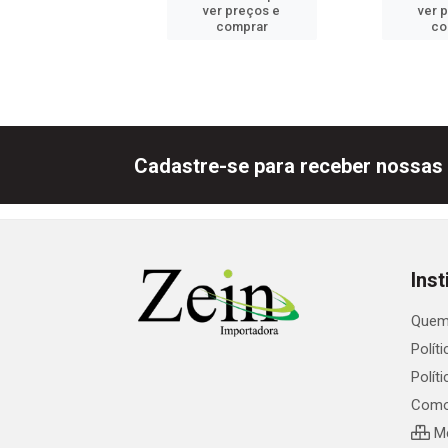
er preços e
ver preços e
ver 
comprar
comprar
co
Cadastre-se para receber nossas 
Inst
Quem
Polít
Polít
Como
Me