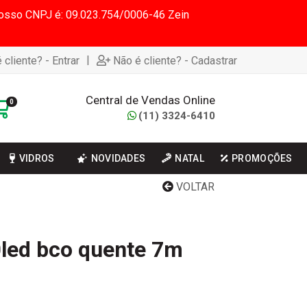
 Nosso CNPJ é: 09.023.754/0006-46 Zein
|
 cliente? - Entrar
Não é cliente? - Cadastrar
Central de Vendas Online
0
(11) 3324-6410
VIDROS
NOVIDADES
NATAL
PROMOÇÕES
VOLTAR
0led bco quente 7m