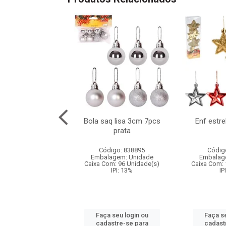
a estrela c/laco
Bola saq lisa 3cm 7pcs
Enf estr
14cm
prata
digo: 830801
Código: 838895
Códig
agem: Unidade
Embalagem: Unidade
Embalag
m: 144 Unidade(s)
Caixa Com: 96 Unidade(s)
Caixa Com: 
IPI: 13%
IPI: 13%
IP
 seu login ou
Faça seu login ou
Faça se
astre-se para
cadastre-se para
cadast