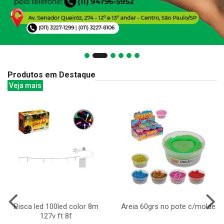
Produtos em Destaque
Veja mais
Pisca led 100led color 8m
Areia 60grs no pote c/molde
127v ft 8f