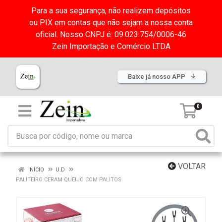
Para a sua segurança, não realizem depósitos
ou PIX em contas que não sejam a nossa conta
oficial. Nosso CNPJ é: 09.023.754/0006-46
Zein Importação e Comércio LTDA
Baixe já nosso APP
0
VOLTAR
INÍCIO
U.D
PALITEIRO CERAM QUEIJO COM PALITOS