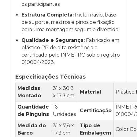
os participantes.
Estrutura Completa:
Inclui navio, base
de suporte, mastros e pinos de fixação
para uma montagem segura e divertida.
Qualidade e Segurança:
Fabricado em
plástico PP de alta resistência e
certificado pelo INMETRO sob o registro
010004/2023.
Especificações Técnicas
Medidas
31 x 30,8
Material
Plástico
Montado
x 17,3 cm
Quantidade
16
INMETR
Certificação
de Pinguins
Unidades
010004/
Medida do
31 x 7,8 x
Tipo de
Color Bo
Barco
17,3 cm
Embalagem