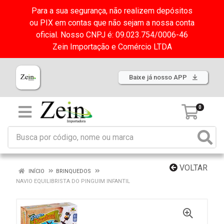
Para a sua segurança, não realizem depósitos
ou PIX em contas que não sejam a nossa conta
oficial. Nosso CNPJ é: 09.023.754/0006-46
Zein Importação e Comércio LTDA
Baixe já nosso APP
0
VOLTAR
INÍCIO
BRINQUEDOS
NAVIO EQUILIBRISTA DO PINGUIM INFANTIL