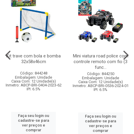
Kit trave com bola e bomba
Mini viatura road police com
32x58x46cm
controle remoto com fio (3
func...
Código: 844248
Código: 844250
Embalagem: Unidade
Embalagem: Unidade
Caixa Com: 12 Unidade(s)
Caixa Com: 12 Unidade(s)
Inmetro: ABCP-BRI-0404-2023-62
Inmetro: ABCP-BRI-0536-2024-01
IPI: 6.5%
IPI: 6.5%
Faça seu login ou
Faça seu login ou
cadastre-se para
cadastre-se para
ver preços e
ver preços e
comprar
comprar