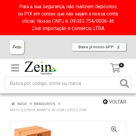
Para a sua segurança, não realizem depósitos
ou PIX em contas que não sejam a nossa conta
oficial. Nosso CNPJ é: 09.023.754/0006-46
Zein Importação e Comércio LTDA
Baixe já nosso APP
0
VOLTAR
INÍCIO
BRINQUEDOS
MOTO ELETRICA INFANTIL 6V COM LUZES E SOM