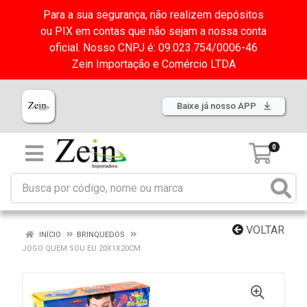
Para a sua segurança, não realizem depósitos
ou PIX em contas que não sejam a nossa conta
oficial. Nosso CNPJ é: 09.023.754/0006-46
Zein Importação e Comércio LTDA
Baixe já nosso APP
0
VOLTAR
INÍCIO
BRINQUEDOS
JOGO QUEM SOU EU 20X1X20CM