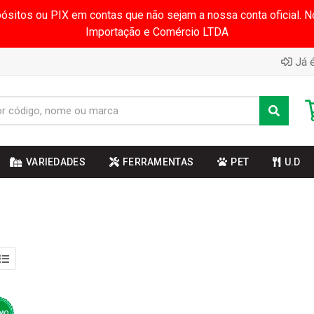
pósitos ou PIX em contas que não sejam a nossa conta oficial.
Importação e Comércio LTDA
Já é
VARIEDADES
FERRAMENTAS
PET
U.D