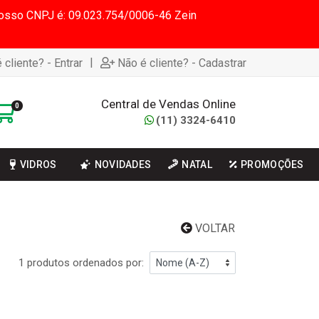
 Nosso CNPJ é: 09.023.754/0006-46 Zein
|
 cliente? - Entrar
Não é cliente? - Cadastrar
Central de Vendas Online
0
(11) 3324-6410
VIDROS
NOVIDADES
NATAL
PROMOÇÕES
VOLTAR
1 produtos ordenados por: