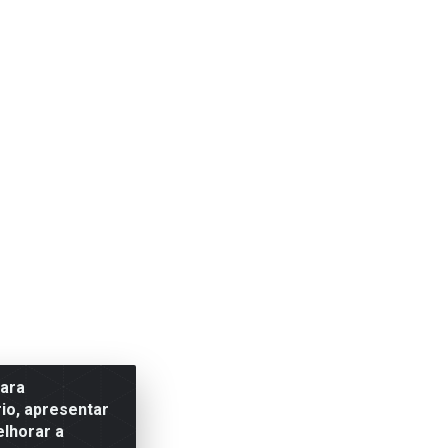
para
io, apresentar
elhorar a