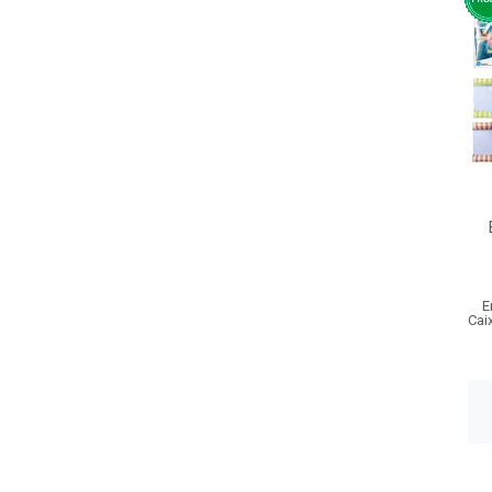
E
Cai