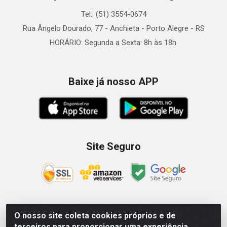
Tel.: (51) 3554-0674
Rua Ângelo Dourado, 77 - Anchieta - Porto Alegre - RS
HORÁRIO: Segunda a Sexta: 8h às 18h.
Baixe já nosso APP
Site Seguro
O nosso site coleta cookies próprios e de
Zein Importação e Comércio LTDA - Av. Senador Queiróz, 274
terceiros para proporcionar uma experiência