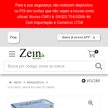
Para a sua segurança, não realizem depósitos
ou PIX em contas que não sejam a nossa conta
oficial. Nosso CNPJ é: 09.023.754/0006-46
Zein Importação e Comércio LTDA
Baixe já nosso APP
0
VOLTAR
INÍCIO
BRINQUEDOS
GOLFINHO LANCA BOLHAS DE SABAO